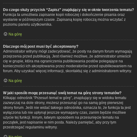
Do czego służy przycisk “Zapisz” znajdujący się w oknie tworzenia tematu?
Funkcja ta umożliwia zapisanie kopii roboczej i dokończenie pisania oraz
wysłanie w późniejszym czasie. Zapisaną kopię roboczą można wczytać z
poziomu panelu użytkownika.
Na górę
Dlaczego mój post musi być akceptowany?
Administrator witryny mógł zadecydować, że posty na danym forum wymagają
przejrzenia przed publikacją. Jest również możliwe, że administrator umieścił
cię w grupie, która ma ograniczenia publikowania postów polegające na
konieczności ich akceptowania przez moderatorów przed opublikowaniem na
forum. Aby uzyskać więcej informacji, skontaktuj się z administratorem witryny.
Na górę
W jaki sposób mogę przesunąć swój temat na górę strony tematów?
Klikając odnośnik “Przesuń temat w górę”, znajdujący się w widoku tematu
zazwyczaj na dole strony, możesz przesunąć go na samą górę pierwszej
strony forum. Jeśli nie widać takiego odnośnika, oznacza to, że funkcja ta jest
wyłączona lub nie upłynął jeszcze wymagany czas, zanim będzie możliwe
użycie tej funkcji. Innym, łatwym sposobem na przesunięcie tematu na
początek, jest napisanie w nim posta. Należy pamiętać, aby przy tym
przestrzegać regulaminu witryny.
Na górę