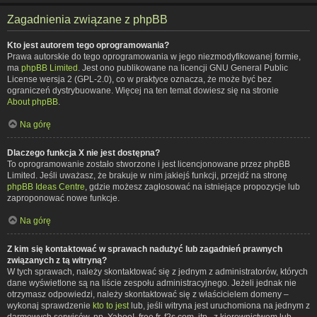
Zagadnienia związane z phpBB
Kto jest autorem tego oprogramowania?
Prawa autorskie do tego oprogramowania w jego niezmodyfikowanej formie,
ma
phpBB Limited
. Jest ono publikowane na licencji GNU General Public
License wersja 2 (GPL-2.0), co w praktyce oznacza, że może być bez
ograniczeń dystrybuowane. Więcej na ten temat dowiesz się na stronie
About phpBB
.
Na górę
Dlaczego funkcja X nie jest dostępna?
To oprogramowanie zostało stworzone i jest licencjonowane przez phpBB
Limited. Jeśli uważasz, że brakuje w nim jakiejś funkcji, przejdź na stronę
phpBB Ideas Centre
, gdzie możesz zagłosować na istniejące propozycje lub
zaproponować nowe funkcje.
Na górę
Z kim się kontaktować w sprawach nadużyć lub zagadnień prawnych
związanych z tą witryną?
W tych sprawach, należy skontaktować się z jednym z administratorów, których
dane wyświetlone są na liście zespołu administracyjnego. Jeżeli jednak nie
otrzymasz odpowiedzi, należy skontaktować się z właścicielem domeny –
wykonaj sprawdzenie
kto to jest
lub, jeśli witryna jest uruchomiona na jednym z
darmowych serwisów, np. Yahoo!, free.fr, f2s.com, itp., z kierownictwem lub