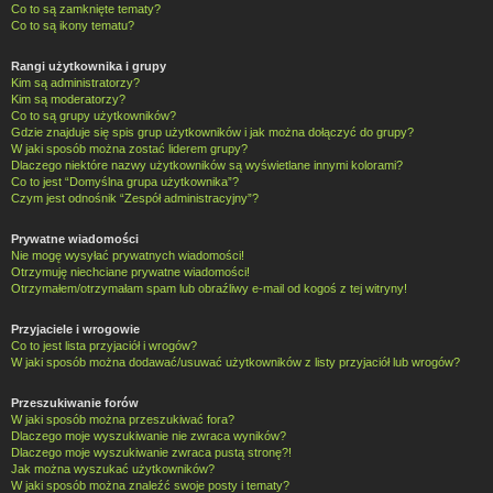
Co to są zamknięte tematy?
Co to są ikony tematu?
Rangi użytkownika i grupy
Kim są administratorzy?
Kim są moderatorzy?
Co to są grupy użytkowników?
Gdzie znajduje się spis grup użytkowników i jak można dołączyć do grupy?
W jaki sposób można zostać liderem grupy?
Dlaczego niektóre nazwy użytkowników są wyświetlane innymi kolorami?
Co to jest “Domyślna grupa użytkownika”?
Czym jest odnośnik “Zespół administracyjny”?
Prywatne wiadomości
Nie mogę wysyłać prywatnych wiadomości!
Otrzymuję niechciane prywatne wiadomości!
Otrzymałem/otrzymałam spam lub obraźliwy e-mail od kogoś z tej witryny!
Przyjaciele i wrogowie
Co to jest lista przyjaciół i wrogów?
W jaki sposób można dodawać/usuwać użytkowników z listy przyjaciół lub wrogów?
Przeszukiwanie forów
W jaki sposób można przeszukiwać fora?
Dlaczego moje wyszukiwanie nie zwraca wyników?
Dlaczego moje wyszukiwanie zwraca pustą stronę?!
Jak można wyszukać użytkowników?
W jaki sposób można znaleźć swoje posty i tematy?