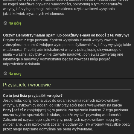
od kogoś obraźliwe prywatne wiadomości, poinformuj o tym moderatorów
witryny, którzy będą mogli zabronić takiemu użytkownikowi wysyłania
jakichkolwiek prywatnych wiadomości.
Na górę
Otrzymałem/otrzymałam spam lub obraźliwy e-mail od kogoś z tej witryny!
Przykro nam z tego powodu. System wysyłania e-maili witryny zawiera
zabezpieczenia umożliwiające wytropienie użytkowników, którzy wysyłają takie
wiadomości. Prześlij administratorowi witryny pełną kopię otrzymanego e-
maila – ważne, aby były w niej zawarte nagłówki, ponieważ zawierają one
informacje o nadawcy. Administrator będzie wówczas mógł podjąć
odpowiednie działania.
Na górę
Przyjaciele i wrogowie
Co to jest lista przyjaciół i wrogów?
Jest to lista, którą można użyć do organizowania różnych użytkowników
witryny. Użytkownicy dodani do listy przyjaciół będą wyświetleni na karcie
Przyjaciele
znajdującej się w panelu zarządzania kontem. Z tego poziomu
można szybko sprawdzić ich status, a także wysłać prywatną wiadomość.
Zależnie od używanego stylu witryny, posty tych użytkowników mogą być
wyróżniane. Jeśli użytkownik zostanie dodany do listy wrogów, wszystkie posty
przez niego napisane domyślnie nie będą wyświetlane.