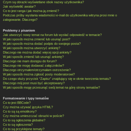
Czym są obrazki wyświetlane obok nazwy użytkownika?
Jak wyświetlić awatar?
Co to jest ranga i jak można ją zmienić?
Podczas próby wysłania wiadomości e-mail do użytkownika witryna prosi mnie o
zalogowanie. Dlaczego?
Problemy z pisaniem
Jak utworzyć nowy temat na forum lub wysłać odpowiedź w temacie?
W jaki sposób można zmienić lub usunąć post?
W jaki sposób można dodać podpis do swojego posta?
W jaki sposób można utworzyć ankietę?
Dlaczego nie można dodać więcej opcji ankiety?
W jaki sposób zmienić lub usunąć ankietę?
Dlaczego nie mam dostępu do forum?
Dlaczego nie mogę dodawać załączników?
Dlaczego otrzymałem/otrzymałam ostrzeżenie?
W jaki sposób można zgłosić posty moderatorowi?
Do czego służy przycisk “Zapisz” znajdujący się w oknie tworzenia tematu?
Dlaczego mój post musi być akceptowany?
W jaki sposób mogę przesunąć swój temat na górę strony tematów?
Formatowanie i typy tematów
Co to jest BBCode?
Czy można używać języka HTML?
Co to są są emotikony?
Czy można umieszczać obrazki w poście?
Co to są ogłoszenia globalne?
Co to są ogłoszenia?
Co to są przyklejone tematy?