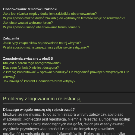
Obserwowanie tematów i zakładki
Jaka jest różnica między dodaniem zakładki a obserwowaniem?
W jaki sposób można dodać zakładkę do wybranych tematów lub je obserwować??
Jak obserwować wybrane forum?
W jaki sposób usunąć obserwowanie forum, tematu?
Załączniki
Jakie typy załączników są dozwolone na tej witrynie?
W jaki sposób można znaleźć wszystkie swoje załączniki?
Zagadnienia związane z phpBB
Kto jest autorem tego oprogramowania?
Dlaczego funkcja X nie jest dostępna?
Z kim się kontaktować w sprawach nadużyć lub zagadnień prawnych związanych z tą
witryną?
Jak nawiązać kontakt z administratorem witryny?
Problemy z logowaniem i rejestracją
Dlaczego w ogóle muszę się rejestrować?
Możliwe, że nie musisz. To od administratora witryny zależy czy, aby pisać
wiadomości, konieczna jest rejestracja. Niemniej rejestracja umożliwia dostęp
do dodatkowych funkcji niedostępnych dla gości, takich jak własny awatar,
wysyłanie prywatnych wiadomości i e-maili do innych użytkowników,
możliwość przypisania do grup użytkowników itp. Rejestracja zajmuje tylko