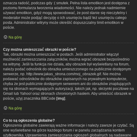
oznacza radość, podczas gdy :( smutek. Pełna lista emotikon jest dostępna z
poziomu formularza tworzenia wiadomości. Nie należy jednak nadmiernie
używać emotikon, gdyż mogą spowodować, że post stanie się nieczytelny i
moderator może podjąć decyzję o ich usunięciu bądź też usunięciu całego
posta. Administrator witryny może określić dopuszczalny limit emotikon w
poście.
Na górę
Czy można umieszczać obrazki w poście?
Tak, obrazki można umieszczać w postach. Jeśli administrator włączył
możliwość zamieszczania załączników, można wgrać obrazek bezpośrednio
na witrynę. Jeśli ta funkcja nie działa, aby obrazek był wyświetlany na forum,
należy podać odnośnik do obrazka umieszczonego na publicznie dostępnym
serwerze, np. http://www.jakas_strona.com/moj_obrazek.gif. Nie można
podawać odnośników do obrazków zapisanych na prywatnym komputerze,
chyba że jest publicznie dostępnym serwerem ani do obrazków znajdujących
się na stronach wymagających autoryzacji, takich jak, np. skrzynki pocztowe na
Gmail lub Yahoo! oraz stronach chronionych hasłem. Aby umieścić obrazek w
poście, użyj znacznika BBCode
[img]
.
Na górę
Co to są ogłoszenia globalne?
Ogłoszenia globalne zawierają ważne informacje i należy zawsze je czytać. Są
one wyświetlane na górze każdego forum i w panelu zarządzania kontem
użytkownika. Uprawnienia zamieszczania ogłoszeń globalnych są nadawane