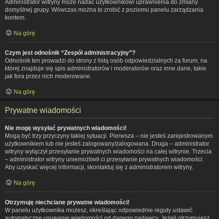
Administrator witryny może nadać użytkownikowi uprawnienia do zmiany
domyślnej grupy. Wówczas można to zrobić z poziomu panelu zarządzania
kontem.
Na górę
Czym jest odnośnik “Zespół administracyjny”?
Odnośnik ten prowadzi do strony z listą osób odpowiedzialnych za forum, na
której znajduje się spis administratorów i moderatorów oraz inne dane, takie
jak fora przez nich moderowane.
Na górę
Prywatne wiadomości
Nie mogę wysyłać prywatnych wiadomości!
Mogą być trzy przyczyny takiej sytuacji. Pierwsza – nie jesteś zarejestrowanym
użytkownikiem lub nie jesteś zalogowany/zalogowana. Druga – administrator
witryny wyłączył przesyłanie prywatnych wiadomości na całej witrynie. Trzecia
– administrator witryny uniemożliwił ci przesyłanie prywatnych wiadomości.
Aby uzyskać więcej informacji, skontaktuj się z administratorem witryny.
Na górę
Otrzymuję niechciane prywatne wiadomości!
W panelu użytkownika możesz, określając odpowiednie reguły ustawić
automatyczne usuwanie wiadomości od danego nadawcy. Jeżeli otrzymujesz