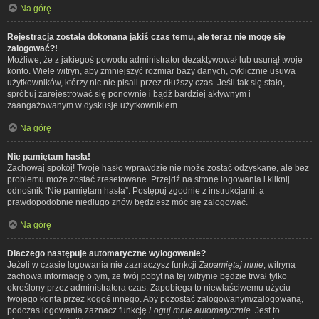
Na górę
Rejestracja została dokonana jakiś czas temu, ale teraz nie mogę się
zalogować?!
Możliwe, że z jakiegoś powodu administrator dezaktywował lub usunął twoje
konto. Wiele witryn, aby zmniejszyć rozmiar bazy danych, cyklicznie usuwa
użytkowników, którzy nic nie pisali przez dłuższy czas. Jeśli tak się stało,
spróbuj zarejestrować się ponownie i bądź bardziej aktywnym i
zaangażowanym w dyskusje użytkownikiem.
Na górę
Nie pamiętam hasła!
Zachowaj spokój! Twoje hasło wprawdzie nie może zostać odzyskane, ale bez
problemu może zostać zresetowane. Przejdź na stronę logowania i kliknij
odnośnik “Nie pamiętam hasła”. Postępuj zgodnie z instrukcjami, a
prawdopodobnie niedługo znów będziesz móc się zalogować.
Na górę
Dlaczego następuje automatyczne wylogowanie?
Jeżeli w czasie logowania nie zaznaczysz funkcji
Zapamiętaj mnie
, witryna
zachowa informację o tym, że twój pobyt na tej witrynie będzie trwał tylko
określony przez administratora czas. Zapobiega to niewłaściwemu użyciu
twojego konta przez kogoś innego. Aby pozostać zalogowanym/zalogowaną,
podczas logowania zaznacz funkcję
Loguj mnie automatycznie
. Jest to