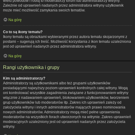
wielu powodów i robią to moderatorzy forum lub administratorzy witryny.
Zależnie od uprawnień nadanych przez administratora witryny użytkownik
może mieć możliwość zamykania swoich tematów.
Na górę
Co to są ikony tematu?
Ikony tematu są obrazkami wybieranymi przez autora tematu skojarzonymi z
postami – sugerują ich treść. Możliwość korzystania z ikon tematu uzależniona
jest od uprawnień nadanych przez administratora witryny.
Na górę
Rangi użytkownika i grupy
Kim są administratorzy?
Administratorzy są użytkownikami albo też grupami użytkowników
posiadającymi najwyższy poziom uprawnień kontrolnych całej witryny. Mogą
oni kontrolować wszystkie zagadnienia związane z funkcjonowaniem witryny
włącznie z nadawaniem uprawnień, blokowaniem użytkowników, tworzeniem
grup użytkowników lub moderatorów itp. Zakres ich uprawnień zależy od
założyciela witryny i innych administratorów mających prawo nominowania
nowych administratorów. Administratorzy mogą mieć pełne uprawnienia
moderatorów na wszystkich forach utworzonych na witrynie. Zakres uprawnień
moderacyjnych uzależniony jest od uprawnień nadanych przez założyciela
witryny.