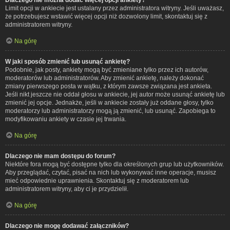
Limit opcji w ankiecie jest ustalany przez administratora witryny. Jeśli uważasz,
że potrzebujesz wstawić więcej opcji niż dozwolony limit, skontaktuj się z
administratorem witryny.
Na górę
W jaki sposób zmienić lub usunąć ankietę?
Podobnie, jak posty, ankiety mogą być zmieniane tylko przez ich autorów,
moderatorów lub administratorów. Aby zmienić ankietę, należy dokonać
zmiany pierwszego posta w wątku, z którym zawsze związana jest ankieta.
Jeśli nikt jeszcze nie oddał głosu w ankiecie, jej autor może usunąć ankietę lub
zmienić jej opcje. Jednakże, jeśli w ankiecie zostały już oddane głosy, tylko
moderatorzy lub administratorzy mogą ją zmienić, lub usunąć. Zapobiega to
modyfikowaniu ankiety w czasie jej trwania.
Na górę
Dlaczego nie mam dostępu do forum?
Niektóre fora mogą być dostępne tylko dla określonych grup lub użytkowników.
Aby przeglądać, czytać, pisać na nich lub wykonywać inne operacje, musisz
mieć odpowiednie uprawnienia. Skontaktuj się z moderatorem lub
administratorem witryny, aby ci je przydzielił.
Na górę
Dlaczego nie mogę dodawać załączników?