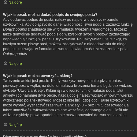
Na górę
W jaki sposób można dodać podpis do swojego posta?
Aby dodawać podpis do posta, należy go najpierw utworzyć w panelu
użytkownika. Aby dołączyć do danej wiadomości swój podpis, zaznacz funkcję
Dołącz podpis
znajdującą się w formularzu tworzenia wiadomości. Możesz
także domyślnie dodawać podpis do wszystkich swoich postów, zaznaczając
odpowiednią funkcję w panelu użytkownika. Po uaktywnieniu tej funkcji, za
każdym razem pisząc post, możesz zdecydować o niedodawaniu do niego
podpisu, usuwając w formularzu tworzenia wiadomości zaznaczenie z pola
Dołącz podpis
.
Na górę
W jaki sposób można utworzyć ankietę?
Tworzenie ankiet jest proste. Kiedy tworzysz nowy temat bądź zmieniasz
pierwszy post w wątku, na dole formularza tworzenia tematu będziesz widzieć
etykietę “Utwórz ankietę”. Kliknij ją i w otworzonym formularzu podaj tytuł
ankiety i co najmniej dwie opcje. Każdą opcję należy wpisać w nowym wierszu
widocznego pola tekstowego. Możesz określić liczbę opcji, jakie użytkownik
może wybrać, wyznaczyć czas trwania ankiety (0 – bez limitu czasowego), a
także umożliwić użytkownikom zmianę wcześniej oddanego głosu. Jeśli nie
widzisz etykiety, prawdopodobnie nie masz uprawnień do tworzenia ankiet.
Na górę
Dlaczego nie można dodać więcej opcji ankiety?