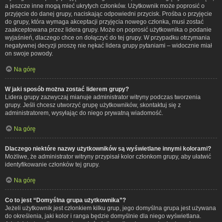
a jeszcze inne mogą mieć ukrytych członków. Użytkownik może poprosić o
przyjęcie do danej grupy, naciskając odpowiedni przycisk. Prośba o przyjęcie
do grupy, która wymaga akceptacji przyjęcia nowego członka, musi zostać
zaakceptowana przez lidera grupy. Może on poprosić użytkownika o podanie
wyjaśnień, dlaczego chce on dołączyć do tej grupy. W przypadku otrzymania
negatywnej decyzji proszę nie nękać lidera grupy pytaniami – widocznie miał
on swoje powody.
Na górę
W jaki sposób można zostać liderem grupy?
Lidera grupy zazwyczaj mianuje administrator witryny podczas tworzenia
grupy. Jeśli chcesz utworzyć grupę użytkowników, skontaktuj się z
administratorem, wysyłając do niego prywatną wiadomość.
Na górę
Dlaczego niektóre nazwy użytkowników są wyświetlane innymi kolorami?
Możliwe, że administrator witryny przypisał kolor członkom grupy, aby ułatwić
identyfikowanie członków tej grupy.
Na górę
Co to jest “Domyślna grupa użytkownika”?
Jeżeli użytkownik jest członkiem kilku grup, jego domyślna grupa jest używana
do określenia, jaki kolor i ranga będzie domyślnie dla niego wyświetlana.