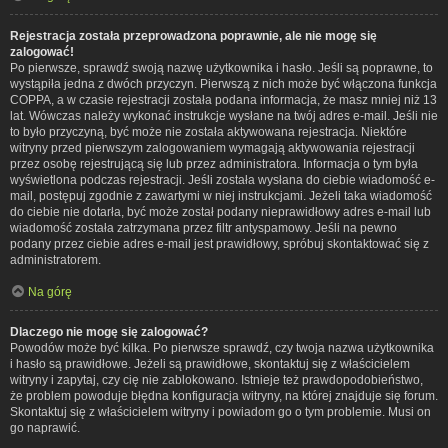
Rejestracja została przeprowadzona poprawnie, ale nie mogę się
zalogować!
Po pierwsze, sprawdź swoją nazwę użytkownika i hasło. Jeśli są poprawne, to
wystąpiła jedna z dwóch przyczyn. Pierwszą z nich może być włączona funkcja
COPPA, a w czasie rejestracji została podana informacja, że masz mniej niż 13
lat. Wówczas należy wykonać instrukcje wysłane na twój adres e-mail. Jeśli nie
to było przyczyną, być może nie została aktywowana rejestracja. Niektóre
witryny przed pierwszym zalogowaniem wymagają aktywowania rejestracji
przez osobę rejestrującą się lub przez administratora. Informacja o tym była
wyświetlona podczas rejestracji. Jeśli została wysłana do ciebie wiadomość e-
mail, postępuj zgodnie z zawartymi w niej instrukcjami. Jeżeli taka wiadomość
do ciebie nie dotarła, być może został podany nieprawidłowy adres e-mail lub
wiadomość została zatrzymana przez filtr antyspamowy. Jeśli na pewno
podany przez ciebie adres e-mail jest prawidłowy, spróbuj skontaktować się z
administratorem.
Na górę
Dlaczego nie mogę się zalogować?
Powodów może być kilka. Po pierwsze sprawdź, czy twoja nazwa użytkownika
i hasło są prawidłowe. Jeżeli są prawidłowe, skontaktuj się z właścicielem
witryny i zapytaj, czy cię nie zablokowano. Istnieje też prawdopodobieństwo,
że problem powoduje błędna konfiguracja witryny, na której znajduje się forum.
Skontaktuj się z właścicielem witryny i powiadom go o tym problemie. Musi on
go naprawić.