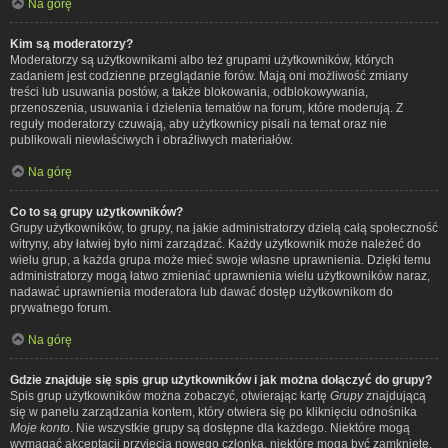
Na górę
Kim są moderatorzy?
Moderatorzy są użytkownikami albo też grupami użytkowników, których
zadaniem jest codzienne przeglądanie forów. Mają oni możliwość zmiany
treści lub usuwania postów, a także blokowania, odblokowywania,
przenoszenia, usuwania i dzielenia tematów na forum, które moderują. Z
reguły moderatorzy czuwają, aby użytkownicy pisali na temat oraz nie
publikowali niewłaściwych i obraźliwych materiałów.
Na górę
Co to są grupy użytkowników?
Grupy użytkowników, to grupy, na jakie administratorzy dzielą całą społeczność
witryny, aby łatwiej było nimi zarządzać. Każdy użytkownik może należeć do
wielu grup, a każda grupa może mieć swoje własne uprawnienia. Dzięki temu
administratorzy mogą łatwo zmieniać uprawnienia wielu użytkowników naraz,
nadawać uprawnienia moderatora lub dawać dostęp użytkownikom do
prywatnego forum.
Na górę
Gdzie znajduje się spis grup użytkowników i jak można dołączyć do grupy?
Spis grup użytkowników można zobaczyć, otwierając kartę
Grupy
znajdującą
się w panelu zarządzania kontem, który otwiera się po kliknięciu odnośnika
Moje konto
. Nie wszystkie grupy są dostępne dla każdego. Niektóre mogą
wymagać akceptacji przyjęcia nowego członka, niektóre mogą być zamknięte,