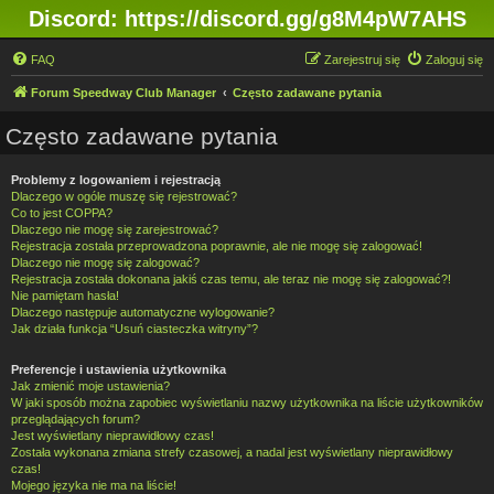
Discord: https://discord.gg/g8M4pW7AHS
FAQ
Zarejestruj się
Zaloguj się
Forum Speedway Club Manager
Często zadawane pytania
Często zadawane pytania
Problemy z logowaniem i rejestracją
Dlaczego w ogóle muszę się rejestrować?
Co to jest COPPA?
Dlaczego nie mogę się zarejestrować?
Rejestracja została przeprowadzona poprawnie, ale nie mogę się zalogować!
Dlaczego nie mogę się zalogować?
Rejestracja została dokonana jakiś czas temu, ale teraz nie mogę się zalogować?!
Nie pamiętam hasła!
Dlaczego następuje automatyczne wylogowanie?
Jak działa funkcja “Usuń ciasteczka witryny”?
Preferencje i ustawienia użytkownika
Jak zmienić moje ustawienia?
W jaki sposób można zapobiec wyświetlaniu nazwy użytkownika na liście użytkowników
przeglądających forum?
Jest wyświetlany nieprawidłowy czas!
Została wykonana zmiana strefy czasowej, a nadal jest wyświetlany nieprawidłowy
czas!
Mojego języka nie ma na liście!