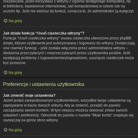
niezalecane, jeżeli korzystasz z witryny z ogólnie dostępnego komputera, np.
w bibliotece, kawiarence internetowej, sali komputerowej w szkole lub na
uczelni itp. Jeśli nie widzisz tej funkcji, oznacza to, że administrator ją wyłączył.
Na górę
Jak działa funkcja “Usuń ciasteczka witryny”?
Funkcja “Usuń ciasteczka witryny” usuwa ciasteczka utworzone przez phpBB
dzięki, którym użytkownik jest autoryzowany i logowany do witryny. Dostarczają
one również funkcję – jeśli została włączona przez administratora witryny –
śledzenia przeczytanych i nieprzeczytanych przez użytkownika postów. Jeśli
występują problemy z logowaniem/wylogowaniem, usunięcie ciasteczek może
być pomocne.
Na górę
Preferencje i ustawienia użytkownika
Jak zmienić moje ustawienia?
Jeżeli jesteś zarejestrowanym użytkownikiem, wszystkie twoje ustawienia są
zapisywane w bazie danych witryny. Aby je zmienić, przejdź do panelu
zarządzania swoim kontem. W tym miejscu możesz dokonać zmian swoich
ustawień i preferencji. Odnośnik do panelu o nazwie “Moje konto” znajduje się
zazwyczaj na górze stron witryny.
Na górę