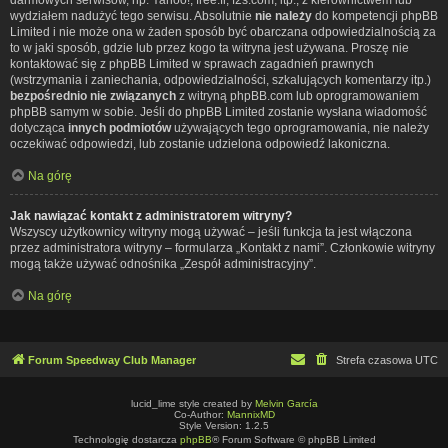
wydziałem nadużyć tego serwisu. Absolutnie
nie należy
do kompetencji phpBB
Limited i nie może ona w żaden sposób być obarczana odpowiedzialnością za
to w jaki sposób, gdzie lub przez kogo ta witryna jest używana. Proszę nie
kontaktować się z phpBB Limited w sprawach zagadnień prawnych
(wstrzymania i zaniechania, odpowiedzialności, szkalujących komentarzy itp.)
bezpośrednio nie związanych
z witryną phpBB.com lub oprogramowaniem
phpBB samym w sobie. Jeśli do phpBB Limited zostanie wysłana wiadomość
dotycząca
innych podmiotów
używających tego oprogramowania, nie należy
oczekiwać odpowiedzi, lub zostanie udzielona odpowiedź lakoniczna.
Na górę
Jak nawiązać kontakt z administratorem witryny?
Wszyscy użytkownicy witryny mogą używać – jeśli funkcja ta jest włączona
przez administratora witryny – formularza „Kontakt z nami”. Członkowie witryny
mogą także używać odnośnika „Zespół administracyjny”.
Na górę
Forum Speedway Club Manager
Strefa czasowa
UTC
lucid_lime style created by
Melvin García
Co-Author:
MannixMD
Style Version: 1.2.5
Technologię dostarcza
phpBB
® Forum Software © phpBB Limited