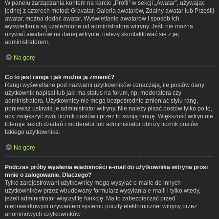
W panelu zarządzania kontem na karcie „Profil” w sekcji „Awatar”, używając
jednej z czterech metod: Gravatar, Galeria awatarów, Zdalny awatar lub Prześlij
awatar, można dodać awatar. Wyświetlanie awatarów i sposób ich
wyświetlania są uzależnione od administratora witryny. Jeśli nie można
używać awatarów na danej witrynie, należy skontaktować się z jej
administratorem.
Na górę
Co to jest ranga i jak można ją zmienić?
Rangi wyświetlane pod nazwami użytkowników oznaczają, ile postów dany
użytkownik napisał lub jaki ma status na forum, np. moderatora czy
administratora. Użytkownicy nie mogą bezpośrednio zmieniać stylu rang,
ponieważ ustawia je administrator witryny. Nie należy pisać postów tylko po to,
aby zwiększyć swój licznik postów i przez to swoją rangę. Większość witryn nie
toleruje takich działań i moderator lub administrator obniży licznik postów
takiego użytkownika.
Na górę
Podczas próby wysłania wiadomości e-mail do użytkownika witryna prosi
mnie o zalogowanie. Dlaczego?
Tylko zarejestrowani użytkownicy mogą wysyłać e-maile do innych
użytkowników przez wbudowany formularz wysyłania e-maili i tylko wtedy,
jeżeli administrator włączył tę funkcję. Ma to zabezpieczać przed
nieprawidłowym używaniem systemu poczty elektronicznej witryny przez
anonimowych użytkowników.