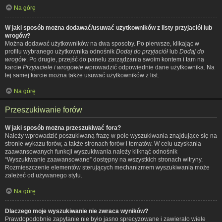
Na górę
W jaki sposób można dodawać/usuwać użytkowników z listy przyjaciół lub
wrogów?
Można dodawać użytkowników na dwa sposoby. Po pierwsze, klikając w
profilu wybranego użytkownika odnośnik
Dodaj do przyjaciół
lub
Dodaj do
wrogów
. Po drugie, przejść do panelu zarządzania swoim kontem i tam na
karcie
Przyjaciele i wrogowie
wprowadzić odpowiednie dane użytkownika. Na
tej samej karcie można także usuwać użytkowników z list.
Na górę
Przeszukiwanie forów
W jaki sposób można przeszukiwać fora?
Należy wprowadzić poszukiwaną frazę w pole wyszukiwania znajdujące się na
stronie wykazu forów, a także stronach forów i tematów. W celu uzyskania
zaawansowanych funkcji wyszukiwania należy kliknąć odnośnik
“Wyszukiwanie zaawansowane” dostępny na wszystkich stronach witryny.
Rozmieszczenie elementów sterujących mechanizmem wyszukiwania może
zależeć od używanego stylu.
Na górę
Dlaczego moje wyszukiwanie nie zwraca wyników?
Prawdopodobnie zapytanie nie było jasno sprecyzowane i zawierało wiele