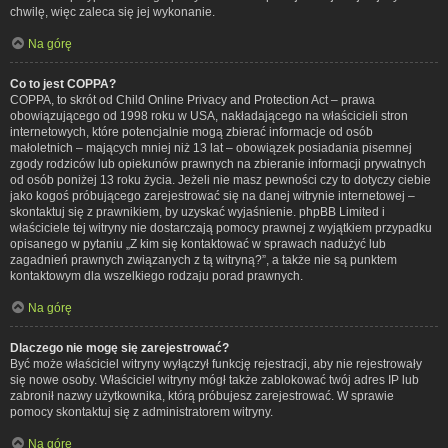
chwilę, więc zaleca się jej wykonanie.
Na górę
Co to jest COPPA?
COPPA, to skrót od Child Online Privacy and Protection Act – prawa
obowiązującego od 1998 roku w USA, nakładającego na właścicieli stron
internetowych, które potencjalnie mogą zbierać informacje od osób
małoletnich – mających mniej niż 13 lat – obowiązek posiadania pisemnej
zgody rodziców lub opiekunów prawnych na zbieranie informacji prywatnych
od osób poniżej 13 roku życia. Jeżeli nie masz pewności czy to dotyczy ciebie
jako kogoś próbującego zarejestrować się na danej witrynie internetowej –
skontaktuj się z prawnikiem, by uzyskać wyjaśnienie. phpBB Limited i
właściciele tej witryny nie dostarczają pomocy prawnej z wyjątkiem przypadku
opisanego w pytaniu „Z kim się kontaktować w sprawach nadużyć lub
zagadnień prawnych związanych z tą witryną?”, a także nie są punktem
kontaktowym dla wszelkiego rodzaju porad prawnych.
Na górę
Dlaczego nie mogę się zarejestrować?
Być może właściciel witryny wyłączył funkcję rejestracji, aby nie rejestrowały
się nowe osoby. Właściciel witryny mógł także zablokować twój adres IP lub
zabronił nazwy użytkownika, którą próbujesz zarejestrować. W sprawie
pomocy skontaktuj się z administratorem witryny.
Na górę