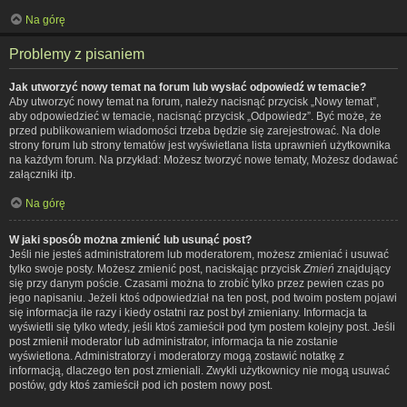
Na górę
Problemy z pisaniem
Jak utworzyć nowy temat na forum lub wysłać odpowiedź w temacie?
Aby utworzyć nowy temat na forum, należy nacisnąć przycisk „Nowy temat”,
aby odpowiedzieć w temacie, nacisnąć przycisk „Odpowiedz”. Być może, że
przed publikowaniem wiadomości trzeba będzie się zarejestrować. Na dole
strony forum lub strony tematów jest wyświetlana lista uprawnień użytkownika
na każdym forum. Na przykład: Możesz tworzyć nowe tematy, Możesz dodawać
załączniki itp.
Na górę
W jaki sposób można zmienić lub usunąć post?
Jeśli nie jesteś administratorem lub moderatorem, możesz zmieniać i usuwać
tylko swoje posty. Możesz zmienić post, naciskając przycisk
Zmień
znajdujący
się przy danym poście. Czasami można to zrobić tylko przez pewien czas po
jego napisaniu. Jeżeli ktoś odpowiedział na ten post, pod twoim postem pojawi
się informacja ile razy i kiedy ostatni raz post był zmieniany. Informacja ta
wyświetli się tylko wtedy, jeśli ktoś zamieścił pod tym postem kolejny post. Jeśli
post zmienił moderator lub administrator, informacja ta nie zostanie
wyświetlona. Administratorzy i moderatorzy mogą zostawić notatkę z
informacją, dlaczego ten post zmieniali. Zwykli użytkownicy nie mogą usuwać
postów, gdy ktoś zamieścił pod ich postem nowy post.