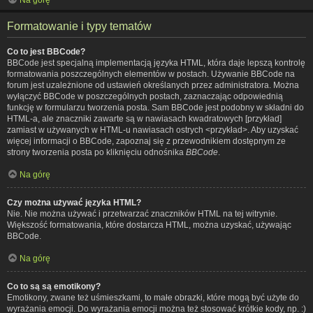
Formatowanie i typy tematów
Co to jest BBCode?
BBCode jest specjalną implementacją języka HTML, która daje lepszą kontrolę
formatowania poszczególnych elementów w postach. Używanie BBCode na
forum jest uzależnione od ustawień określanych przez administratora. Można
wyłączyć BBCode w poszczególnych postach, zaznaczając odpowiednią
funkcję w formularzu tworzenia posta. Sam BBCode jest podobny w składni do
HTML-a, ale znaczniki zawarte są w nawiasach kwadratowych [przykład]
zamiast w używanych w HTML-u nawiasach ostrych <przykład>. Aby uzyskać
więcej informacji o BBCode, zapoznaj się z przewodnikiem dostępnym ze
strony tworzenia posta po kliknięciu odnośnika
BBCode
.
Na górę
Czy można używać języka HTML?
Nie. Nie można używać i przetwarzać znaczników HTML na tej witrynie.
Większość formatowania, które dostarcza HTML, można uzyskać, używając
BBCode.
Na górę
Co to są są emotikony?
Emotikony, zwane też uśmieszkami, to małe obrazki, które mogą być użyte do
wyrażania emocji. Do wyrażania emocji można też stosować krótkie kody, np. :)