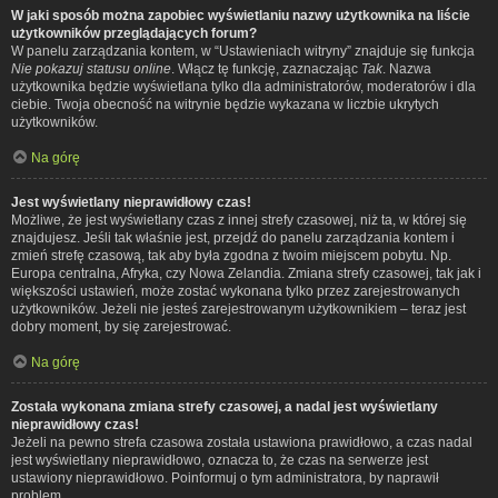
W jaki sposób można zapobiec wyświetlaniu nazwy użytkownika na liście
użytkowników przeglądających forum?
W panelu zarządzania kontem, w “Ustawieniach witryny” znajduje się funkcja
Nie pokazuj statusu online
. Włącz tę funkcję, zaznaczając
Tak
. Nazwa
użytkownika będzie wyświetlana tylko dla administratorów, moderatorów i dla
ciebie. Twoja obecność na witrynie będzie wykazana w liczbie ukrytych
użytkowników.
Na górę
Jest wyświetlany nieprawidłowy czas!
Możliwe, że jest wyświetlany czas z innej strefy czasowej, niż ta, w której się
znajdujesz. Jeśli tak właśnie jest, przejdź do panelu zarządzania kontem i
zmień strefę czasową, tak aby była zgodna z twoim miejscem pobytu. Np.
Europa centralna, Afryka, czy Nowa Zelandia. Zmiana strefy czasowej, tak jak i
większości ustawień, może zostać wykonana tylko przez zarejestrowanych
użytkowników. Jeżeli nie jesteś zarejestrowanym użytkownikiem – teraz jest
dobry moment, by się zarejestrować.
Na górę
Została wykonana zmiana strefy czasowej, a nadal jest wyświetlany
nieprawidłowy czas!
Jeżeli na pewno strefa czasowa została ustawiona prawidłowo, a czas nadal
jest wyświetlany nieprawidłowo, oznacza to, że czas na serwerze jest
ustawiony nieprawidłowo. Poinformuj o tym administratora, by naprawił
problem.