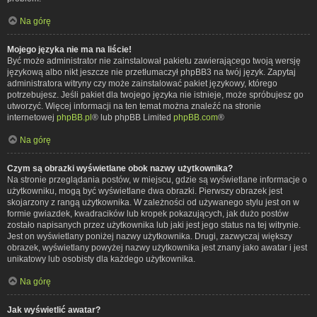
Na górę
Mojego języka nie ma na liście!
Być może administrator nie zainstalował pakietu zawierającego twoją wersję
językową albo nikt jeszcze nie przetłumaczył phpBB3 na twój język. Zapytaj
administratora witryny czy może zainstalować pakiet językowy, którego
potrzebujesz. Jeśli pakiet dla twojego języka nie istnieje, może spróbujesz go
utworzyć. Więcej informacji na ten temat można znaleźć na stronie
internetowej
phpBB.pl
® lub phpBB Limited
phpBB.com
®
Na górę
Czym są obrazki wyświetlane obok nazwy użytkownika?
Na stronie przeglądania postów, w miejscu, gdzie są wyświetlane informacje o
użytkowniku, mogą być wyświetlane dwa obrazki. Pierwszy obrazek jest
skojarzony z rangą użytkownika. W zależności od używanego stylu jest on w
formie gwiazdek, kwadracików lub kropek pokazujących, jak dużo postów
zostało napisanych przez użytkownika lub jaki jest jego status na tej witrynie.
Jest on wyświetlany poniżej nazwy użytkownika. Drugi, zazwyczaj większy
obrazek, wyświetlany powyżej nazwy użytkownika jest znany jako awatar i jest
unikatowy lub osobisty dla każdego użytkownika.
Na górę
Jak wyświetlić awatar?