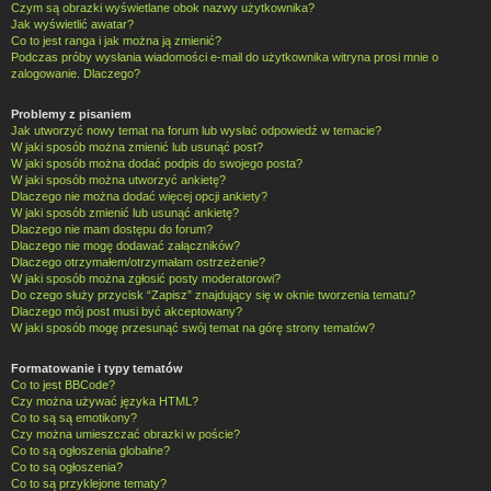
Czym są obrazki wyświetlane obok nazwy użytkownika?
Jak wyświetlić awatar?
Co to jest ranga i jak można ją zmienić?
Podczas próby wysłania wiadomości e-mail do użytkownika witryna prosi mnie o
zalogowanie. Dlaczego?
Problemy z pisaniem
Jak utworzyć nowy temat na forum lub wysłać odpowiedź w temacie?
W jaki sposób można zmienić lub usunąć post?
W jaki sposób można dodać podpis do swojego posta?
W jaki sposób można utworzyć ankietę?
Dlaczego nie można dodać więcej opcji ankiety?
W jaki sposób zmienić lub usunąć ankietę?
Dlaczego nie mam dostępu do forum?
Dlaczego nie mogę dodawać załączników?
Dlaczego otrzymałem/otrzymałam ostrzeżenie?
W jaki sposób można zgłosić posty moderatorowi?
Do czego służy przycisk “Zapisz” znajdujący się w oknie tworzenia tematu?
Dlaczego mój post musi być akceptowany?
W jaki sposób mogę przesunąć swój temat na górę strony tematów?
Formatowanie i typy tematów
Co to jest BBCode?
Czy można używać języka HTML?
Co to są są emotikony?
Czy można umieszczać obrazki w poście?
Co to są ogłoszenia globalne?
Co to są ogłoszenia?
Co to są przyklejone tematy?