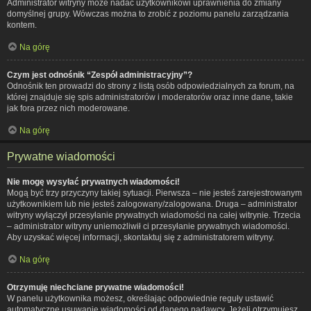
Administrator witryny może nadać użytkownikowi uprawnienia do zmiany
domyślnej grupy. Wówczas można to zrobić z poziomu panelu zarządzania
kontem.
Na górę
Czym jest odnośnik “Zespół administracyjny”?
Odnośnik ten prowadzi do strony z listą osób odpowiedzialnych za forum, na
której znajduje się spis administratorów i moderatorów oraz inne dane, takie
jak fora przez nich moderowane.
Na górę
Prywatne wiadomości
Nie mogę wysyłać prywatnych wiadomości!
Mogą być trzy przyczyny takiej sytuacji. Pierwsza – nie jesteś zarejestrowanym
użytkownikiem lub nie jesteś zalogowany/zalogowana. Druga – administrator
witryny wyłączył przesyłanie prywatnych wiadomości na całej witrynie. Trzecia
– administrator witryny uniemożliwił ci przesyłanie prywatnych wiadomości.
Aby uzyskać więcej informacji, skontaktuj się z administratorem witryny.
Na górę
Otrzymuję niechciane prywatne wiadomości!
W panelu użytkownika możesz, określając odpowiednie reguły ustawić
automatyczne usuwanie wiadomości od danego nadawcy. Jeżeli otrzymujesz