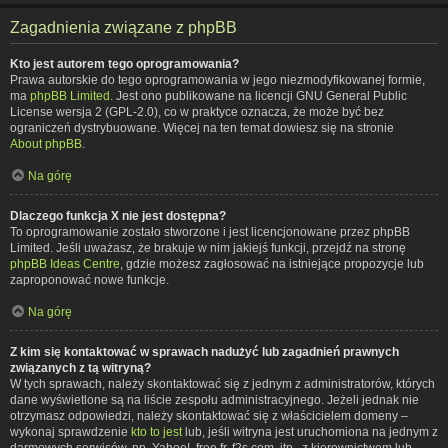
Zagadnienia związane z phpBB
Kto jest autorem tego oprogramowania?
Prawa autorskie do tego oprogramowania w jego niezmodyfikowanej formie,
ma
phpBB Limited
. Jest ono publikowane na licencji GNU General Public
License wersja 2 (GPL-2.0), co w praktyce oznacza, że może być bez
ograniczeń dystrybuowane. Więcej na ten temat dowiesz się na stronie
About phpBB
.
Na górę
Dlaczego funkcja X nie jest dostępna?
To oprogramowanie zostało stworzone i jest licencjonowane przez phpBB
Limited. Jeśli uważasz, że brakuje w nim jakiejś funkcji, przejdź na stronę
phpBB Ideas Centre
, gdzie możesz zagłosować na istniejące propozycje lub
zaproponować nowe funkcje.
Na górę
Z kim się kontaktować w sprawach nadużyć lub zagadnień prawnych
związanych z tą witryną?
W tych sprawach, należy skontaktować się z jednym z administratorów, których
dane wyświetlone są na liście zespołu administracyjnego. Jeżeli jednak nie
otrzymasz odpowiedzi, należy skontaktować się z właścicielem domeny –
wykonaj sprawdzenie
kto to jest
lub, jeśli witryna jest uruchomiona na jednym z
darmowych serwisów, np. Yahoo!, free.fr, f2s.com, itp., z kierownictwem lub