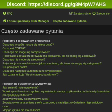
Discord: https://discord.gg/g8M4pW7AHS
FAQ
Zarejestruj się
Zaloguj się
Forum Speedway Club Manager
Często zadawane pytania
Często zadawane pytania
Problemy z logowaniem i rejestracją
Dlaczego w ogóle muszę się rejestrować?
Co to jest COPPA?
Dlaczego nie mogę się zarejestrować?
Rejestracja została przeprowadzona poprawnie, ale nie mogę się zalogować!
Dlaczego nie mogę się zalogować?
Rejestracja została dokonana jakiś czas temu, ale teraz nie mogę się zalogować?!
Nie pamiętam hasła!
Dlaczego następuje automatyczne wylogowanie?
Jak działa funkcja “Usuń ciasteczka witryny”?
Preferencje i ustawienia użytkownika
Jak zmienić moje ustawienia?
W jaki sposób można zapobiec wyświetlaniu nazwy użytkownika na liście użytkowników
przeglądających forum?
Jest wyświetlany nieprawidłowy czas!
Została wykonana zmiana strefy czasowej, a nadal jest wyświetlany nieprawidłowy
czas!
Mojego języka nie ma na liście!