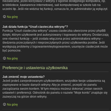
niezalecane, jeżeli korzystasz z witryny z ogólnie dostępnego komputera, np.
w bibliotece, kawiarence internetowej, sali komputerowej w szkole lub na
uczelni itp. Jeśli nie widzisz tej funkcji, oznacza to, że administrator ją wyłączył.
Na górę
Jak działa funkcja “Usuń ciasteczka witryny”?
Funkcja “Usuń ciasteczka witryny” usuwa ciasteczka utworzone przez phpBB
dzięki, którym użytkownik jest autoryzowany i logowany do witryny. Dostarczają
one również funkcję – jeśli została włączona przez administratora witryny –
śledzenia przeczytanych i nieprzeczytanych przez użytkownika postów. Jeśli
występują problemy z logowaniem/wylogowaniem, usunięcie ciasteczek może
być pomocne.
Na górę
Preferencje i ustawienia użytkownika
Jak zmienić moje ustawienia?
Jeżeli jesteś zarejestrowanym użytkownikiem, wszystkie twoje ustawienia są
zapisywane w bazie danych witryny. Aby je zmienić, przejdź do panelu
zarządzania swoim kontem. W tym miejscu możesz dokonać zmian swoich
ustawień i preferencji. Odnośnik do panelu o nazwie “Moje konto” znajduje się
zazwyczaj na górze stron witryny.
Na górę