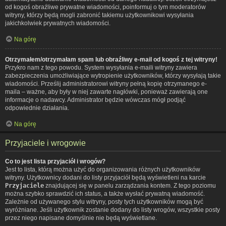
od kogoś obraźliwe prywatne wiadomości, poinformuj o tym moderatorów
witryny, którzy będą mogli zabronić takiemu użytkownikowi wysyłania
jakichkolwiek prywatnych wiadomości.
Na górę
Otrzymałem/otrzymałam spam lub obraźliwy e-mail od kogoś z tej witryny!
Przykro nam z tego powodu. System wysyłania e-maili witryny zawiera
zabezpieczenia umożliwiające wytropienie użytkowników, którzy wysyłają takie
wiadomości. Prześlij administratorowi witryny pełną kopię otrzymanego e-
maila – ważne, aby były w niej zawarte nagłówki, ponieważ zawierają one
informacje o nadawcy. Administrator będzie wówczas mógł podjąć
odpowiednie działania.
Na górę
Przyjaciele i wrogowie
Co to jest lista przyjaciół i wrogów?
Jest to lista, którą można użyć do organizowania różnych użytkowników
witryny. Użytkownicy dodani do listy przyjaciół będą wyświetleni na karcie
Przyjaciele
znajdującej się w panelu zarządzania kontem. Z tego poziomu
można szybko sprawdzić ich status, a także wysłać prywatną wiadomość.
Zależnie od używanego stylu witryny, posty tych użytkowników mogą być
wyróżniane. Jeśli użytkownik zostanie dodany do listy wrogów, wszystkie posty
przez niego napisane domyślnie nie będą wyświetlane.