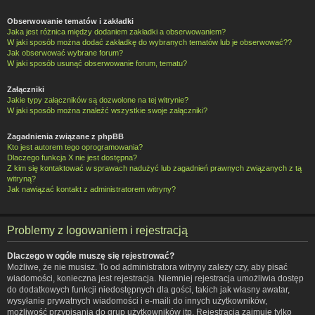
Obserwowanie tematów i zakładki
Jaka jest różnica między dodaniem zakładki a obserwowaniem?
W jaki sposób można dodać zakładkę do wybranych tematów lub je obserwować??
Jak obserwować wybrane forum?
W jaki sposób usunąć obserwowanie forum, tematu?
Załączniki
Jakie typy załączników są dozwolone na tej witrynie?
W jaki sposób można znaleźć wszystkie swoje załączniki?
Zagadnienia związane z phpBB
Kto jest autorem tego oprogramowania?
Dlaczego funkcja X nie jest dostępna?
Z kim się kontaktować w sprawach nadużyć lub zagadnień prawnych związanych z tą
witryną?
Jak nawiązać kontakt z administratorem witryny?
Problemy z logowaniem i rejestracją
Dlaczego w ogóle muszę się rejestrować?
Możliwe, że nie musisz. To od administratora witryny zależy czy, aby pisać
wiadomości, konieczna jest rejestracja. Niemniej rejestracja umożliwia dostęp
do dodatkowych funkcji niedostępnych dla gości, takich jak własny awatar,
wysyłanie prywatnych wiadomości i e-maili do innych użytkowników,
możliwość przypisania do grup użytkowników itp. Rejestracja zajmuje tylko