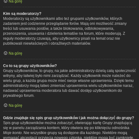
Na górę
Kim są moderatorzy?
Moderatorzy są użytkownikami albo też grupami użytkowników, których
zadaniem jest codzienne przeglądanie forów. Mają oni możliwość zmiany
treści lub usuwania postów, a także blokowania, odblokowywania,
przenoszenia, usuwania i dzielenia tematów na forum, które moderują. Z
reguły moderatorzy czuwają, aby użytkownicy pisali na temat oraz nie
publikowali niewłaściwych i obraźliwych materiałów.
Na górę
Co to są grupy użytkowników?
Grupy użytkowników, to grupy, na jakie administratorzy dzielą całą społeczność
witryny, aby łatwiej było nimi zarządzać. Każdy użytkownik może należeć do
wielu grup, a każda grupa może mieć swoje własne uprawnienia. Dzięki temu
administratorzy mogą łatwo zmieniać uprawnienia wielu użytkowników naraz,
nadawać uprawnienia moderatora lub dawać dostęp użytkownikom do
prywatnego forum.
Na górę
Gdzie znajduje się spis grup użytkowników i jak można dołączyć do grupy?
Spis grup użytkowników można zobaczyć, otwierając kartę
Grupy
znajdującą
się w panelu zarządzania kontem, który otwiera się po kliknięciu odnośnika
Moje konto
. Nie wszystkie grupy są dostępne dla każdego. Niektóre mogą
wymagać akceptacji przyjęcia nowego członka, niektóre mogą być zamknięte,