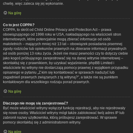
chwilę, więc zaleca się jej wykonanie.
Na górę
Co to jest COPPA?
COPPA, to skrót od Child Online Privacy and Protection Act – prawa
obowiązującego od 1998 roku w USA, nakładającego na właścicieli stron
internetowych, które potencjalnie mogą zbierać informacje od osób
małoletnich – mających mniej niż 13 lat – obowiązek posiadania pisemnej
zgody rodziców lub opiekunów prawnych na zbieranie informacji prywatnych
od osób poniżej 13 roku życia. Jeżeli nie masz pewności czy to dotyczy ciebie
jako kogoś próbującego zarejestrować się na danej witrynie internetowej –
skontaktuj się z prawnikiem, by uzyskać wyjaśnienie. phpBB Limited i
właściciele tej witryny nie dostarczają pomocy prawnej z wyjątkiem przypadku
opisanego w pytaniu „Z kim się kontaktować w sprawach nadużyć lub
zagadnień prawnych związanych z tą witryną?”, a także nie są punktem
kontaktowym dla wszelkiego rodzaju porad prawnych.
Na górę
Dlaczego nie mogę się zarejestrować?
Być może właściciel witryny wyłączył funkcję rejestracji, aby nie rejestrowały
się nowe osoby. Właściciel witryny mógł także zablokować twój adres IP lub
zabronił nazwy użytkownika, którą próbujesz zarejestrować. W sprawie
pomocy skontaktuj się z administratorem witryny.
Na górę