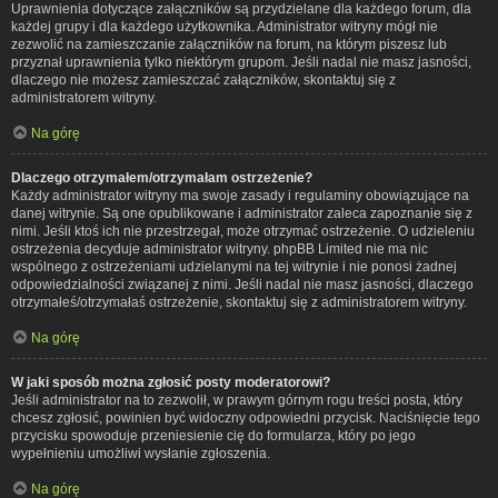
Uprawnienia dotyczące załączników są przydzielane dla każdego forum, dla
każdej grupy i dla każdego użytkownika. Administrator witryny mógł nie
zezwolić na zamieszczanie załączników na forum, na którym piszesz lub
przyznał uprawnienia tylko niektórym grupom. Jeśli nadal nie masz jasności,
dlaczego nie możesz zamieszczać załączników, skontaktuj się z
administratorem witryny.
Na górę
Dlaczego otrzymałem/otrzymałam ostrzeżenie?
Każdy administrator witryny ma swoje zasady i regulaminy obowiązujące na
danej witrynie. Są one opublikowane i administrator zaleca zapoznanie się z
nimi. Jeśli ktoś ich nie przestrzegał, może otrzymać ostrzeżenie. O udzieleniu
ostrzeżenia decyduje administrator witryny. phpBB Limited nie ma nic
wspólnego z ostrzeżeniami udzielanymi na tej witrynie i nie ponosi żadnej
odpowiedzialności związanej z nimi. Jeśli nadal nie masz jasności, dlaczego
otrzymałeś/otrzymałaś ostrzeżenie, skontaktuj się z administratorem witryny.
Na górę
W jaki sposób można zgłosić posty moderatorowi?
Jeśli administrator na to zezwolił, w prawym górnym rogu treści posta, który
chcesz zgłosić, powinien być widoczny odpowiedni przycisk. Naciśnięcie tego
przycisku spowoduje przeniesienie cię do formularza, który po jego
wypełnieniu umożliwi wysłanie zgłoszenia.
Na górę