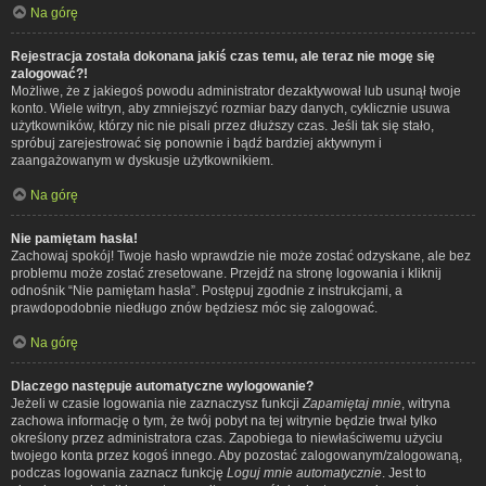
Na górę
Rejestracja została dokonana jakiś czas temu, ale teraz nie mogę się
zalogować?!
Możliwe, że z jakiegoś powodu administrator dezaktywował lub usunął twoje
konto. Wiele witryn, aby zmniejszyć rozmiar bazy danych, cyklicznie usuwa
użytkowników, którzy nic nie pisali przez dłuższy czas. Jeśli tak się stało,
spróbuj zarejestrować się ponownie i bądź bardziej aktywnym i
zaangażowanym w dyskusje użytkownikiem.
Na górę
Nie pamiętam hasła!
Zachowaj spokój! Twoje hasło wprawdzie nie może zostać odzyskane, ale bez
problemu może zostać zresetowane. Przejdź na stronę logowania i kliknij
odnośnik “Nie pamiętam hasła”. Postępuj zgodnie z instrukcjami, a
prawdopodobnie niedługo znów będziesz móc się zalogować.
Na górę
Dlaczego następuje automatyczne wylogowanie?
Jeżeli w czasie logowania nie zaznaczysz funkcji
Zapamiętaj mnie
, witryna
zachowa informację o tym, że twój pobyt na tej witrynie będzie trwał tylko
określony przez administratora czas. Zapobiega to niewłaściwemu użyciu
twojego konta przez kogoś innego. Aby pozostać zalogowanym/zalogowaną,
podczas logowania zaznacz funkcję
Loguj mnie automatycznie
. Jest to