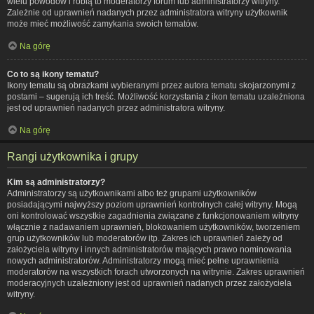
wielu powodów i robią to moderatorzy forum lub administratorzy witryny.
Zależnie od uprawnień nadanych przez administratora witryny użytkownik
może mieć możliwość zamykania swoich tematów.
Na górę
Co to są ikony tematu?
Ikony tematu są obrazkami wybieranymi przez autora tematu skojarzonymi z
postami – sugerują ich treść. Możliwość korzystania z ikon tematu uzależniona
jest od uprawnień nadanych przez administratora witryny.
Na górę
Rangi użytkownika i grupy
Kim są administratorzy?
Administratorzy są użytkownikami albo też grupami użytkowników
posiadającymi najwyższy poziom uprawnień kontrolnych całej witryny. Mogą
oni kontrolować wszystkie zagadnienia związane z funkcjonowaniem witryny
włącznie z nadawaniem uprawnień, blokowaniem użytkowników, tworzeniem
grup użytkowników lub moderatorów itp. Zakres ich uprawnień zależy od
założyciela witryny i innych administratorów mających prawo nominowania
nowych administratorów. Administratorzy mogą mieć pełne uprawnienia
moderatorów na wszystkich forach utworzonych na witrynie. Zakres uprawnień
moderacyjnych uzależniony jest od uprawnień nadanych przez założyciela
witryny.