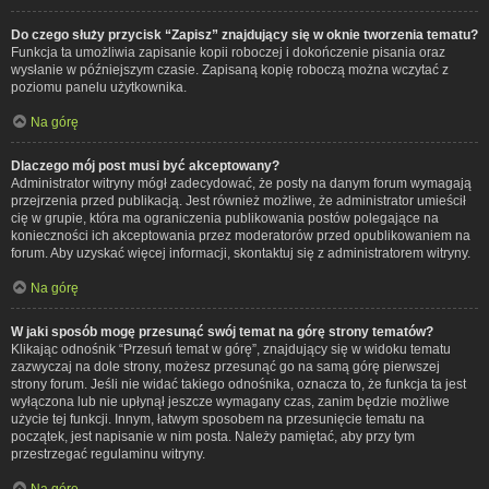
Do czego służy przycisk “Zapisz” znajdujący się w oknie tworzenia tematu?
Funkcja ta umożliwia zapisanie kopii roboczej i dokończenie pisania oraz
wysłanie w późniejszym czasie. Zapisaną kopię roboczą można wczytać z
poziomu panelu użytkownika.
Na górę
Dlaczego mój post musi być akceptowany?
Administrator witryny mógł zadecydować, że posty na danym forum wymagają
przejrzenia przed publikacją. Jest również możliwe, że administrator umieścił
cię w grupie, która ma ograniczenia publikowania postów polegające na
konieczności ich akceptowania przez moderatorów przed opublikowaniem na
forum. Aby uzyskać więcej informacji, skontaktuj się z administratorem witryny.
Na górę
W jaki sposób mogę przesunąć swój temat na górę strony tematów?
Klikając odnośnik “Przesuń temat w górę”, znajdujący się w widoku tematu
zazwyczaj na dole strony, możesz przesunąć go na samą górę pierwszej
strony forum. Jeśli nie widać takiego odnośnika, oznacza to, że funkcja ta jest
wyłączona lub nie upłynął jeszcze wymagany czas, zanim będzie możliwe
użycie tej funkcji. Innym, łatwym sposobem na przesunięcie tematu na
początek, jest napisanie w nim posta. Należy pamiętać, aby przy tym
przestrzegać regulaminu witryny.
Na górę