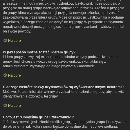
a jeszcze inne mogą mieć ukrytych członków. Użytkownik może poprosić o
przyjęcie do danej grupy, naciskając odpowiedni przycisk. Prośba o przyjęcie
do grupy, która wymaga akceptacji przyjęcia nowego członka, musi zostać
zaakceptowana przez lidera grupy. Może on poprosić użytkownika o podanie
wyjaśnień, dlaczego chce on dołączyć do tej grupy. W przypadku otrzymania
negatywnej decyzji proszę nie nękać lidera grupy pytaniami – widocznie miał
on swoje powody.
Na górę
W jaki sposób można zostać liderem grupy?
Lidera grupy zazwyczaj mianuje administrator witryny podczas tworzenia
grupy. Jeśli chcesz utworzyć grupę użytkowników, skontaktuj się z
administratorem, wysyłając do niego prywatną wiadomość.
Na górę
Dlaczego niektóre nazwy użytkowników są wyświetlane innymi kolorami?
Możliwe, że administrator witryny przypisał kolor członkom grupy, aby ułatwić
identyfikowanie członków tej grupy.
Na górę
Co to jest “Domyślna grupa użytkownika”?
Jeżeli użytkownik jest członkiem kilku grup, jego domyślna grupa jest używana
do określenia, jaki kolor i ranga będzie domyślnie dla niego wyświetlana.