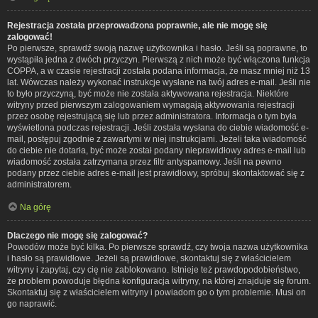
Rejestracja została przeprowadzona poprawnie, ale nie mogę się
zalogować!
Po pierwsze, sprawdź swoją nazwę użytkownika i hasło. Jeśli są poprawne, to
wystąpiła jedna z dwóch przyczyn. Pierwszą z nich może być włączona funkcja
COPPA, a w czasie rejestracji została podana informacja, że masz mniej niż 13
lat. Wówczas należy wykonać instrukcje wysłane na twój adres e-mail. Jeśli nie
to było przyczyną, być może nie została aktywowana rejestracja. Niektóre
witryny przed pierwszym zalogowaniem wymagają aktywowania rejestracji
przez osobę rejestrującą się lub przez administratora. Informacja o tym była
wyświetlona podczas rejestracji. Jeśli została wysłana do ciebie wiadomość e-
mail, postępuj zgodnie z zawartymi w niej instrukcjami. Jeżeli taka wiadomość
do ciebie nie dotarła, być może został podany nieprawidłowy adres e-mail lub
wiadomość została zatrzymana przez filtr antyspamowy. Jeśli na pewno
podany przez ciebie adres e-mail jest prawidłowy, spróbuj skontaktować się z
administratorem.
Na górę
Dlaczego nie mogę się zalogować?
Powodów może być kilka. Po pierwsze sprawdź, czy twoja nazwa użytkownika
i hasło są prawidłowe. Jeżeli są prawidłowe, skontaktuj się z właścicielem
witryny i zapytaj, czy cię nie zablokowano. Istnieje też prawdopodobieństwo,
że problem powoduje błędna konfiguracja witryny, na której znajduje się forum.
Skontaktuj się z właścicielem witryny i powiadom go o tym problemie. Musi on
go naprawić.