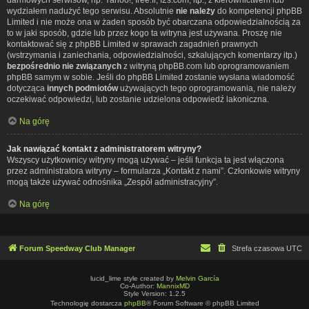
wydziałem nadużyć tego serwisu. Absolutnie
nie należy
do kompetencji phpBB
Limited i nie może ona w żaden sposób być obarczana odpowiedzialnością za
to w jaki sposób, gdzie lub przez kogo ta witryna jest używana. Proszę nie
kontaktować się z phpBB Limited w sprawach zagadnień prawnych
(wstrzymania i zaniechania, odpowiedzialności, szkalujących komentarzy itp.)
bezpośrednio nie związanych
z witryną phpBB.com lub oprogramowaniem
phpBB samym w sobie. Jeśli do phpBB Limited zostanie wysłana wiadomość
dotycząca
innych podmiotów
używających tego oprogramowania, nie należy
oczekiwać odpowiedzi, lub zostanie udzielona odpowiedź lakoniczna.
Na górę
Jak nawiązać kontakt z administratorem witryny?
Wszyscy użytkownicy witryny mogą używać – jeśli funkcja ta jest włączona
przez administratora witryny – formularza „Kontakt z nami”. Członkowie witryny
mogą także używać odnośnika „Zespół administracyjny”.
Na górę
Forum Speedway Club Manager
Strefa czasowa
UTC
lucid_lime style created by
Melvin García
Co-Author:
MannixMD
Style Version: 1.2.5
Technologię dostarcza
phpBB
® Forum Software © phpBB Limited