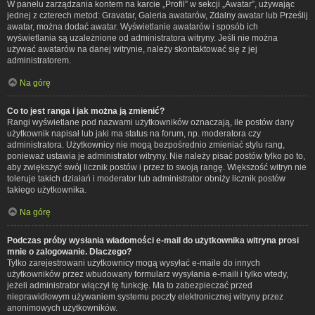
W panelu zarządzania kontem na karcie „Profil” w sekcji „Awatar”, używając
jednej z czterech metod: Gravatar, Galeria awatarów, Zdalny awatar lub Prześlij
awatar, można dodać awatar. Wyświetlanie awatarów i sposób ich
wyświetlania są uzależnione od administratora witryny. Jeśli nie można
używać awatarów na danej witrynie, należy skontaktować się z jej
administratorem.
Na górę
Co to jest ranga i jak można ją zmienić?
Rangi wyświetlane pod nazwami użytkowników oznaczają, ile postów dany
użytkownik napisał lub jaki ma status na forum, np. moderatora czy
administratora. Użytkownicy nie mogą bezpośrednio zmieniać stylu rang,
ponieważ ustawia je administrator witryny. Nie należy pisać postów tylko po to,
aby zwiększyć swój licznik postów i przez to swoją rangę. Większość witryn nie
toleruje takich działań i moderator lub administrator obniży licznik postów
takiego użytkownika.
Na górę
Podczas próby wysłania wiadomości e-mail do użytkownika witryna prosi
mnie o zalogowanie. Dlaczego?
Tylko zarejestrowani użytkownicy mogą wysyłać e-maile do innych
użytkowników przez wbudowany formularz wysyłania e-maili i tylko wtedy,
jeżeli administrator włączył tę funkcję. Ma to zabezpieczać przed
nieprawidłowym używaniem systemu poczty elektronicznej witryny przez
anonimowych użytkowników.