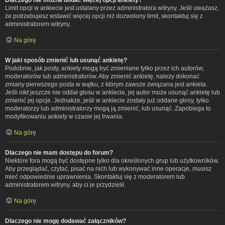
Limit opcji w ankiecie jest ustalany przez administratora witryny. Jeśli uważasz,
że potrzebujesz wstawić więcej opcji niż dozwolony limit, skontaktuj się z
administratorem witryny.
Na górę
W jaki sposób zmienić lub usunąć ankietę?
Podobnie, jak posty, ankiety mogą być zmieniane tylko przez ich autorów,
moderatorów lub administratorów. Aby zmienić ankietę, należy dokonać
zmiany pierwszego posta w wątku, z którym zawsze związana jest ankieta.
Jeśli nikt jeszcze nie oddał głosu w ankiecie, jej autor może usunąć ankietę lub
zmienić jej opcje. Jednakże, jeśli w ankiecie zostały już oddane głosy, tylko
moderatorzy lub administratorzy mogą ją zmienić, lub usunąć. Zapobiega to
modyfikowaniu ankiety w czasie jej trwania.
Na górę
Dlaczego nie mam dostępu do forum?
Niektóre fora mogą być dostępne tylko dla określonych grup lub użytkowników.
Aby przeglądać, czytać, pisać na nich lub wykonywać inne operacje, musisz
mieć odpowiednie uprawnienia. Skontaktuj się z moderatorem lub
administratorem witryny, aby ci je przydzielił.
Na górę
Dlaczego nie mogę dodawać załączników?