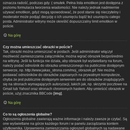
oznacza radość, podczas gdy :( smutek. Pełna lista emotikon jest dostępna z
poziomu formularza tworzenia wiadomości. Nie należy jednak nadmiernie
używać emotikon, gdyż mogą spowodować, że post stanie się nieczytelny i
moderator może podjąć decyzję o ich usunięciu bądź też usunięciu całego
posta. Administrator witryny może określić dopuszczalny limit emotikon w
poście.
Na górę
Czy można umieszczać obrazki w poście?
Tak, obrazki można umieszczać w postach. Jeśli administrator włączył
możliwość zamieszczania załączników, można wgrać obrazek bezpośrednio
na witrynę. Jeśli ta funkcja nie działa, aby obrazek był wyświetlany na forum,
należy podać odnośnik do obrazka umieszczonego na publicznie dostępnym
serwerze, np. http://www.jakas_strona.com/moj_obrazek.gif. Nie można
podawać odnośników do obrazków zapisanych na prywatnym komputerze,
chyba że jest publicznie dostępnym serwerem ani do obrazków znajdujących
się na stronach wymagających autoryzacji, takich jak, np. skrzynki pocztowe na
Gmail lub Yahoo! oraz stronach chronionych hasłem. Aby umieścić obrazek w
poście, użyj znacznika BBCode
[img]
.
Na górę
Co to są ogłoszenia globalne?
Ogłoszenia globalne zawierają ważne informacje i należy zawsze je czytać. Są
one wyświetlane na górze każdego forum i w panelu zarządzania kontem
użytkownika. Uprawnienia zamieszczania ogłoszeń globalnych są nadawane