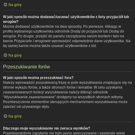
Na górę
W jaki sposób można dodawać/usuwać użytkowników z listy przyjaciół lub
wrogów?
Można dodawać użytkowników na dwa sposoby. Po pierwsze, klikając w
profilu wybranego użytkownika odnośnik
Dodaj do przyjaciół
lub
Dodaj do
wrogów
. Po drugie, przejść do panelu zarządzania swoim kontem i tam na
karcie
Przyjaciele i wrogowie
wprowadzić odpowiednie dane użytkownika. Na
tej samej karcie można także usuwać użytkowników z list.
Na górę
Przeszukiwanie forów
W jaki sposób można przeszukiwać fora?
Należy wprowadzić poszukiwaną frazę w pole wyszukiwania znajdujące się na
stronie wykazu forów, a także stronach forów i tematów. W celu uzyskania
zaawansowanych funkcji wyszukiwania należy kliknąć odnośnik
“Wyszukiwanie zaawansowane” dostępny na wszystkich stronach witryny.
Rozmieszczenie elementów sterujących mechanizmem wyszukiwania może
zależeć od używanego stylu.
Na górę
Dlaczego moje wyszukiwanie nie zwraca wyników?
Prawdopodobnie zapytanie nie było jasno sprecyzowane i zawierało wiele