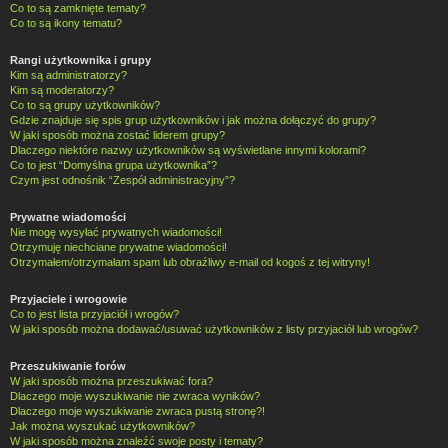
Co to są zamknięte tematy?
Co to są ikony tematu?
Rangi użytkownika i grupy
Kim są administratorzy?
Kim są moderatorzy?
Co to są grupy użytkowników?
Gdzie znajduje się spis grup użytkowników i jak można dołączyć do grupy?
W jaki sposób można zostać liderem grupy?
Dlaczego niektóre nazwy użytkowników są wyświetlane innymi kolorami?
Co to jest “Domyślna grupa użytkownika”?
Czym jest odnośnik “Zespół administracyjny”?
Prywatne wiadomości
Nie mogę wysyłać prywatnych wiadomości!
Otrzymuję niechciane prywatne wiadomości!
Otrzymałem/otrzymałam spam lub obraźliwy e-mail od kogoś z tej witryny!
Przyjaciele i wrogowie
Co to jest lista przyjaciół i wrogów?
W jaki sposób można dodawać/usuwać użytkowników z listy przyjaciół lub wrogów?
Przeszukiwanie forów
W jaki sposób można przeszukiwać fora?
Dlaczego moje wyszukiwanie nie zwraca wyników?
Dlaczego moje wyszukiwanie zwraca pustą stronę?!
Jak można wyszukać użytkowników?
W jaki sposób można znaleźć swoje posty i tematy?