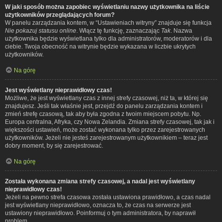
W jaki sposób można zapobiec wyświetlaniu nazwy użytkownika na liście
użytkowników przeglądających forum?
W panelu zarządzania kontem, w “Ustawieniach witryny” znajduje się funkcja
Nie pokazuj statusu online
. Włącz tę funkcję, zaznaczając
Tak
. Nazwa
użytkownika będzie wyświetlana tylko dla administratorów, moderatorów i dla
ciebie. Twoja obecność na witrynie będzie wykazana w liczbie ukrytych
użytkowników.
Na górę
Jest wyświetlany nieprawidłowy czas!
Możliwe, że jest wyświetlany czas z innej strefy czasowej, niż ta, w której się
znajdujesz. Jeśli tak właśnie jest, przejdź do panelu zarządzania kontem i
zmień strefę czasową, tak aby była zgodna z twoim miejscem pobytu. Np.
Europa centralna, Afryka, czy Nowa Zelandia. Zmiana strefy czasowej, tak jak i
większości ustawień, może zostać wykonana tylko przez zarejestrowanych
użytkowników. Jeżeli nie jesteś zarejestrowanym użytkownikiem – teraz jest
dobry moment, by się zarejestrować.
Na górę
Została wykonana zmiana strefy czasowej, a nadal jest wyświetlany
nieprawidłowy czas!
Jeżeli na pewno strefa czasowa została ustawiona prawidłowo, a czas nadal
jest wyświetlany nieprawidłowo, oznacza to, że czas na serwerze jest
ustawiony nieprawidłowo. Poinformuj o tym administratora, by naprawił
problem.