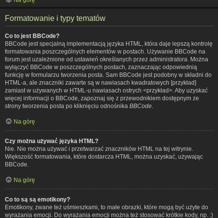
Formatowanie i typy tematów
Co to jest BBCode?
BBCode jest specjalną implementacją języka HTML, która daje lepszą kontrolę
formatowania poszczególnych elementów w postach. Używanie BBCode na
forum jest uzależnione od ustawień określanych przez administratora. Można
wyłączyć BBCode w poszczególnych postach, zaznaczając odpowiednią
funkcję w formularzu tworzenia posta. Sam BBCode jest podobny w składni do
HTML-a, ale znaczniki zawarte są w nawiasach kwadratowych [przykład]
zamiast w używanych w HTML-u nawiasach ostrych <przykład>. Aby uzyskać
więcej informacji o BBCode, zapoznaj się z przewodnikiem dostępnym ze
strony tworzenia posta po kliknięciu odnośnika
BBCode
.
Na górę
Czy można używać języka HTML?
Nie. Nie można używać i przetwarzać znaczników HTML na tej witrynie.
Większość formatowania, które dostarcza HTML, można uzyskać, używając
BBCode.
Na górę
Co to są są emotikony?
Emotikony, zwane też uśmieszkami, to małe obrazki, które mogą być użyte do
wyrażania emocji. Do wyrażania emocji można też stosować krótkie kody, np. :)