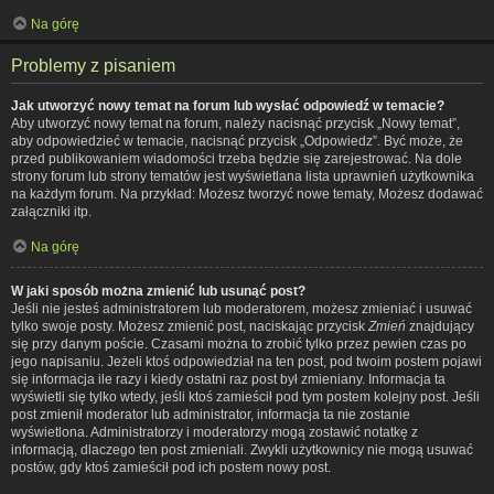
Na górę
Problemy z pisaniem
Jak utworzyć nowy temat na forum lub wysłać odpowiedź w temacie?
Aby utworzyć nowy temat na forum, należy nacisnąć przycisk „Nowy temat”,
aby odpowiedzieć w temacie, nacisnąć przycisk „Odpowiedz”. Być może, że
przed publikowaniem wiadomości trzeba będzie się zarejestrować. Na dole
strony forum lub strony tematów jest wyświetlana lista uprawnień użytkownika
na każdym forum. Na przykład: Możesz tworzyć nowe tematy, Możesz dodawać
załączniki itp.
Na górę
W jaki sposób można zmienić lub usunąć post?
Jeśli nie jesteś administratorem lub moderatorem, możesz zmieniać i usuwać
tylko swoje posty. Możesz zmienić post, naciskając przycisk
Zmień
znajdujący
się przy danym poście. Czasami można to zrobić tylko przez pewien czas po
jego napisaniu. Jeżeli ktoś odpowiedział na ten post, pod twoim postem pojawi
się informacja ile razy i kiedy ostatni raz post był zmieniany. Informacja ta
wyświetli się tylko wtedy, jeśli ktoś zamieścił pod tym postem kolejny post. Jeśli
post zmienił moderator lub administrator, informacja ta nie zostanie
wyświetlona. Administratorzy i moderatorzy mogą zostawić notatkę z
informacją, dlaczego ten post zmieniali. Zwykli użytkownicy nie mogą usuwać
postów, gdy ktoś zamieścił pod ich postem nowy post.