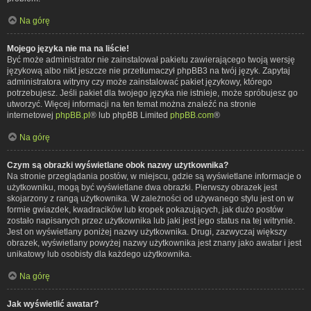
Na górę
Mojego języka nie ma na liście!
Być może administrator nie zainstalował pakietu zawierającego twoją wersję
językową albo nikt jeszcze nie przetłumaczył phpBB3 na twój język. Zapytaj
administratora witryny czy może zainstalować pakiet językowy, którego
potrzebujesz. Jeśli pakiet dla twojego języka nie istnieje, może spróbujesz go
utworzyć. Więcej informacji na ten temat można znaleźć na stronie
internetowej
phpBB.pl
® lub phpBB Limited
phpBB.com
®
Na górę
Czym są obrazki wyświetlane obok nazwy użytkownika?
Na stronie przeglądania postów, w miejscu, gdzie są wyświetlane informacje o
użytkowniku, mogą być wyświetlane dwa obrazki. Pierwszy obrazek jest
skojarzony z rangą użytkownika. W zależności od używanego stylu jest on w
formie gwiazdek, kwadracików lub kropek pokazujących, jak dużo postów
zostało napisanych przez użytkownika lub jaki jest jego status na tej witrynie.
Jest on wyświetlany poniżej nazwy użytkownika. Drugi, zazwyczaj większy
obrazek, wyświetlany powyżej nazwy użytkownika jest znany jako awatar i jest
unikatowy lub osobisty dla każdego użytkownika.
Na górę
Jak wyświetlić awatar?