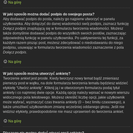
Na górę
W jaki sposób można dodać podpis do swojego posta?
Aby dodawać podpis do posta, należy go najpierw utworzyć w panelu
użytkownika. Aby dołączyć do danej wiadomości swój podpis, zaznacz funkcję
Dołącz podpis
znajdującą się w formularzu tworzenia wiadomości. Możesz
także domyślnie dodawać podpis do wszystkich swoich postów, zaznaczając
odpowiednią funkcję w panelu użytkownika. Po uaktywnieniu tej funkcji, za
każdym razem pisząc post, możesz zdecydować o niedodawaniu do niego
podpisu, usuwając w formularzu tworzenia wiadomości zaznaczenie z pola
Dołącz podpis
.
Na górę
W jaki sposób można utworzyć ankietę?
Tworzenie ankiet jest proste. Kiedy tworzysz nowy temat bądź zmieniasz
pierwszy post w wątku, na dole formularza tworzenia tematu będziesz widzieć
etykietę “Utwórz ankietę”. Kliknij ją i w otworzonym formularzu podaj tytuł
ankiety i co najmniej dwie opcje. Każdą opcję należy wpisać w nowym wierszu
widocznego pola tekstowego. Możesz określić liczbę opcji, jakie użytkownik
może wybrać, wyznaczyć czas trwania ankiety (0 – bez limitu czasowego), a
także umożliwić użytkownikom zmianę wcześniej oddanego głosu. Jeśli nie
widzisz etykiety, prawdopodobnie nie masz uprawnień do tworzenia ankiet.
Na górę
Dlaczego nie można dodać więcej opcji ankiety?