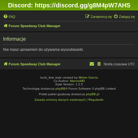
Discord: https://discord.gg/g8M4pW7AHS
FAQ
Zarejestruj się
Zaloguj się
Forum Speedway Club Manager
Informacje
Nie masz uprawnień do używania wyszukiwarki.
Forum Speedway Club Manager
Strefa czasowa
UTC
lucid_lime style created by
Melvin García
Co-Author:
MannixMD
Style Version: 1.2.5
Technologię dostarcza
phpBB
® Forum Software © phpBB Limited
Polski pakiet językowy dostarcza
phpBB.pl
Zasady ochrony danych osobowych
|
Regulamin