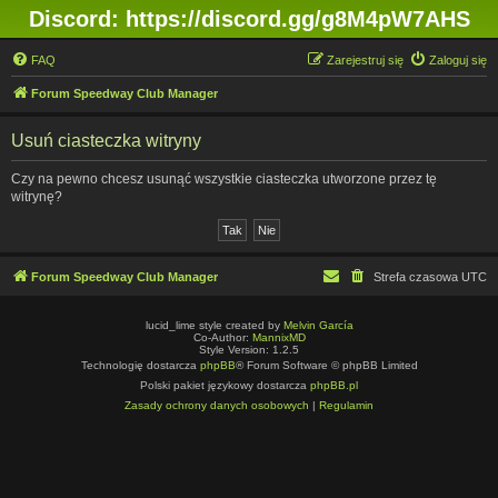
Discord: https://discord.gg/g8M4pW7AHS
FAQ
Zarejestruj się
Zaloguj się
Forum Speedway Club Manager
Usuń ciasteczka witryny
Czy na pewno chcesz usunąć wszystkie ciasteczka utworzone przez tę
witrynę?
Forum Speedway Club Manager
Strefa czasowa
UTC
lucid_lime style created by
Melvin García
Co-Author:
MannixMD
Style Version: 1.2.5
Technologię dostarcza
phpBB
® Forum Software © phpBB Limited
Polski pakiet językowy dostarcza
phpBB.pl
Zasady ochrony danych osobowych
|
Regulamin