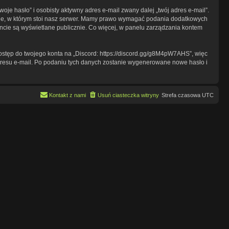
je hasło” i osobisty aktywny adres e-mail zwany dalej „twój adres e-mail”.
wie, w którym stoi nasz serwer. Mamy prawo wymagać podania dodatkowych
koncie są wyświetlane publicznie. Co więcej, w panelu zarządzania kontem
dostęp do twojego konta na „Discord: https://discord.gg/g8M4pW7AHS”, więc
 adresu e-mail. Po podaniu tych danych zostanie wygenerowane nowe hasło i
Kontakt z nami
Usuń ciasteczka witryny
Strefa czasowa
UTC