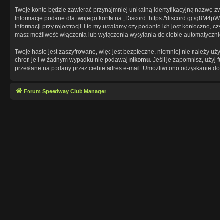
Twoje konto będzie zawierać przynajmniej unikalną identyfikacyjną nazwę zw
Informacje podane dla twojego konta na „Discord: https://discord.gg/g8M
informacji przy rejestracji, i to my ustalamy czy podanie ich jest konieczn
masz możliwość włączenia lub wyłączenia wysyłania do ciebie automatycz
Twoje hasło jest zaszyfrowane, więc jest bezpieczne, niemniej nie należy u
chroń je i w żadnym wypadku nie podawaj
nikomu
. Jeśli je zapomnisz, uży
przesłane na podany przez ciebie adres e-mail. Umożliwi ono odzyskanie do
Forum Speedway Club Manager