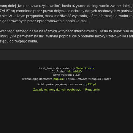
aną dalej „twoja nazwa użytkownika”, hasło używane do logowania zwane dalej „two
4pW7AHS” są chronione przez prawa dotyczące ochrony danych osobowych w państ
e, czy nie. W każdym przypadku, masz możliwość wybrania, które informacje o twoim 
nie generowanych przez oprogramowanie phpBB e-maili.
żywać tego samego hasła na różnych witrynach internetowych. Hasło to umożliwia 
j funkcji „Nie pamiętam hasła”. Witryna poprosi cię o podanie nazwy użytkownika i
stępu do twojego konta.
lucid_lime style created by
Melvin García
Co-Author:
MannixMD
Style Version: 1.2.5
Technologię dostarcza
phpBB
® Forum Software © phpBB Limited
Polski pakiet językowy dostarcza
phpBB.pl
Zasady ochrony danych osobowych
|
Regulamin