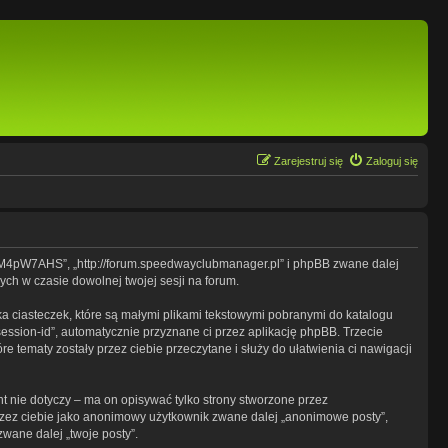
Zarejestruj się
Zaloguj się
g/g8M4pW7AHS”, „http://forum.speedwayclubmanager.pl” i phpBB zwane dalej
ych w czasie dowolnej twojej sesji na forum.
a ciasteczek, które są małymi plikami tekstowymi pobranymi do katalogu
session-id”, automatycznie przyznane ci przez aplikację phpBB. Trzecie
e tematy zostały przez ciebie przeczytane i służy do ułatwienia ci nawigacji
 nie dotyczy – ma on opisywać tylko strony stworzone przez
przez ciebie jako anonimowy użytkownik zwane dalej „anonimowe posty”,
zwane dalej „twoje posty”.