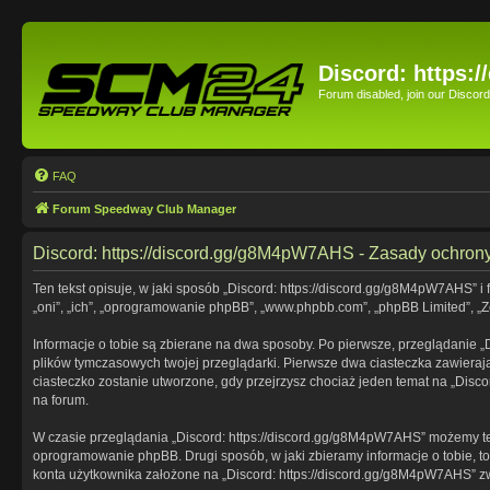
Discord: https:
Forum disabled, join our Disco
FAQ
Forum Speedway Club Manager
Discord: https://discord.gg/g8M4pW7AHS - Zasady ochro
Ten tekst opisuje, w jaki sposób „Discord: https://discord.gg/g8M4pW7AHS” i
„oni”, „ich”, „oprogramowanie phpBB”, „www.phpbb.com”, „phpBB Limited”, „Ze
Informacje o tobie są zbierane na dwa sposoby. Po pierwsze, przeglądanie „
plików tymczasowych twojej przeglądarki. Pierwsze dwa ciasteczka zawierają 
ciasteczko zostanie utworzone, gdy przejrzysz chociaż jeden temat na „Discor
na forum.
W czasie przeglądania „Discord: https://discord.gg/g8M4pW7AHS” możemy te
oprogramowanie phpBB. Drugi sposób, w jaki zbieramy informacje o tobie, t
konta użytkownika założone na „Discord: https://discord.gg/g8M4pW7AHS” zwan