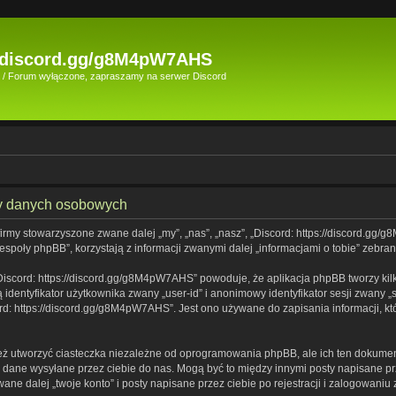
//discord.gg/g8M4pW7AHS
rd / Forum wyłączone, zapraszamy na serwer Discord
ny danych osobowych
 firmy stowarzyszone zwane dalej „my”, „nas”, „nasz”, „Discord: https://discord.g
społy phpBB”, korzystają z informacji zwanymi dalej „informacjami o tobie” zebran
Discord: https://discord.gg/g8M4pW7AHS” powoduje, że aplikacja phpBB tworzy kilk
identyfikator użytkownika zwany „user-id” i anonimowy identyfikator sesji zwany „
d: https://discord.gg/g8M4pW7AHS”. Jest ono używane do zapisania informacji, któr
ż utworzyć ciasteczka niezależne od oprogramowania phpBB, ale ich ten dokument
o dane wysyłane przez ciebie do nas. Mogą być to między innymi posty napisane 
e dalej „twoje konto” i posty napisane przez ciebie po rejestracji i zalogowaniu 