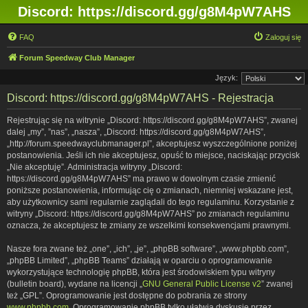
Discord: https://discord.gg/g8M4pW7AHS
FAQ
Zaloguj się
Forum Speedway Club Manager
Język:
Discord: https://discord.gg/g8M4pW7AHS - Rejestracja
Rejestrując się na witrynie „Discord: https://discord.gg/g8M4pW7AHS”, zwanej
dalej „my”, ”nas”, „nasza”, „Discord: https://discord.gg/g8M4pW7AHS”,
„http://forum.speedwayclubmanager.pl”, akceptujesz wyszczególnione poniżej
postanowienia. Jeśli ich nie akceptujesz, opuść to miejsce, naciskając przycisk
„Nie akceptuję”. Administracja witryny „Discord:
https://discord.gg/g8M4pW7AHS” ma prawo w dowolnym czasie zmienić
poniższe postanowienia, informując cię o zmianach, niemniej wskazane jest,
aby użytkownicy sami regularnie zaglądali do tego regulaminu. Korzystanie z
witryny „Discord: https://discord.gg/g8M4pW7AHS” po zmianach regulaminu
oznacza, że akceptujesz te zmiany ze wszelkimi konsekwencjami prawnymi.
Nasze fora zwane też „one”, „ich”, „je”, „phpBB software”, „www.phpbb.com”,
„phpBB Limited”, „phpBB Teams” działają w oparciu o oprogramowanie
wykorzystujące technologię phpBB, która jest środowiskiem typu witryny
(bulletin board), wydane na licencji „
GNU General Public License v2
” zwanej
też „GPL”. Oprogramowanie jest dostępne do pobrania ze strony
www.phpbb.com
. Oprogramowanie phpBB tylko ułatwia dyskusje przez