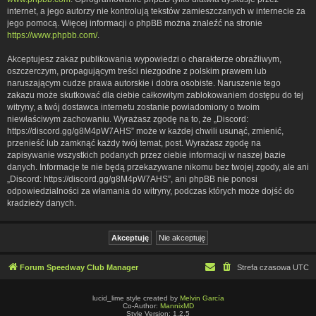
internet, a jego autorzy nie kontrolują tekstów zamieszczanych w internecie za
jego pomocą. Więcej informacji o phpBB można znaleźć na stronie
https://www.phpbb.com/
.
Akceptujesz zakaz publikowania wypowiedzi o charakterze obraźliwym,
oszczerczym, propagującym treści niezgodne z polskim prawem lub
naruszającym cudze prawa autorskie i dobra osobiste. Naruszenie tego
zakazu może skutkować dla ciebie całkowitym zablokowaniem dostępu do tej
witryny, a twój dostawca internetu zostanie powiadomiony o twoim
niewłaściwym zachowaniu. Wyrażasz zgodę na to, że „Discord:
https://discord.gg/g8M4pW7AHS” może w każdej chwili usunąć, zmienić,
przenieść lub zamknąć każdy twój temat, post. Wyrażasz zgodę na
zapisywanie wszystkich podanych przez ciebie informacji w naszej bazie
danych. Informacje te nie będą przekazywane nikomu bez twojej zgody, ale ani
„Discord: https://discord.gg/g8M4pW7AHS”, ani phpBB nie ponosi
odpowiedzialności za włamania do witryny, podczas których może dojść do
kradzieży danych.
Forum Speedway Club Manager
Strefa czasowa
UTC
lucid_lime style created by
Melvin García
Co-Author:
MannixMD
Style Version: 1.2.5