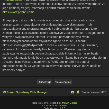
internet, a jego autorzy nie kontrolują tekstów zamieszczanych w internecie za
jego pomocą. Więcej informacji o phpBB można znaleźć na stronie
https://www.phpbb.com/
.
Akceptujesz zakaz publikowania wypowiedzi o charakterze obraźliwym,
oszczerczym, propagującym treści niezgodne z polskim prawem lub
naruszającym cudze prawa autorskie i dobra osobiste. Naruszenie tego
zakazu może skutkować dla ciebie całkowitym zablokowaniem dostępu do tej
witryny, a twój dostawca internetu zostanie powiadomiony o twoim
niewłaściwym zachowaniu. Wyrażasz zgodę na to, że „Discord:
https://discord.gg/g8M4pW7AHS” może w każdej chwili usunąć, zmienić,
przenieść lub zamknąć każdy twój temat, post. Wyrażasz zgodę na
zapisywanie wszystkich podanych przez ciebie informacji w naszej bazie
danych. Informacje te nie będą przekazywane nikomu bez twojej zgody, ale ani
„Discord: https://discord.gg/g8M4pW7AHS”, ani phpBB nie ponosi
odpowiedzialności za włamania do witryny, podczas których może dojść do
kradzieży danych.
Forum Speedway Club Manager
Strefa czasowa
UTC
lucid_lime style created by
Melvin García
Co-Author:
MannixMD
Style Version: 1.2.5