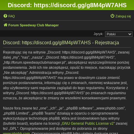
Discord: https://discord.gg/g8M4pW7AHS
FAQ
Zaloguj się
Forum Speedway Club Manager
Język:
Discord: https://discord.gg/g8M4pW7AHS - Rejestracja
Rejestrując się na witrynie „Discord: https://discord.gg/g8M4pW7AHS”, zwanej
dalej „my”, ”nas”, „nasza”, „Discord: https://discord.gg/g8M4pW7AHS”,
„http://forum.speedwayclubmanager.pl”, akceptujesz wyszczególnione poniżej
postanowienia. Jeśli ich nie akceptujesz, opuść to miejsce, naciskając przycisk
„Nie akceptuję”. Administracja witryny „Discord:
https://discord.gg/g8M4pW7AHS” ma prawo w dowolnym czasie zmienić
poniższe postanowienia, informując cię o zmianach, niemniej wskazane jest,
aby użytkownicy sami regularnie zaglądali do tego regulaminu. Korzystanie z
witryny „Discord: https://discord.gg/g8M4pW7AHS” po zmianach regulaminu
oznacza, że akceptujesz te zmiany ze wszelkimi konsekwencjami prawnymi.
Nasze fora zwane też „one”, „ich”, „je”, „phpBB software”, „www.phpbb.com”,
„phpBB Limited”, „phpBB Teams” działają w oparciu o oprogramowanie
wykorzystujące technologię phpBB, która jest środowiskiem typu witryny
(bulletin board), wydane na licencji „
GNU General Public License v2
” zwanej
też „GPL”. Oprogramowanie jest dostępne do pobrania ze strony
www.phpbb.com
. Oprogramowanie phpBB tylko ułatwia dyskusje przez