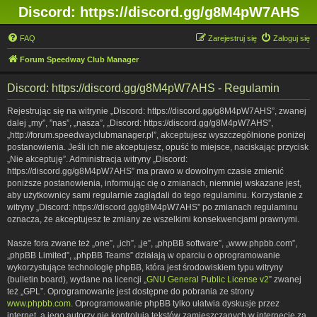
Discord: https://discord.gg/g8M4pW7AHS
FAQ
Zarejestruj się
Zaloguj się
Forum Speedway Club Manager
Discord: https://discord.gg/g8M4pW7AHS - Regulamin
Rejestrując się na witrynie „Discord: https://discord.gg/g8M4pW7AHS”, zwanej
dalej „my”, ”nas”, „nasza”, „Discord: https://discord.gg/g8M4pW7AHS”,
„http://forum.speedwayclubmanager.pl”, akceptujesz wyszczególnione poniżej
postanowienia. Jeśli ich nie akceptujesz, opuść to miejsce, naciskając przycisk
„Nie akceptuję”. Administracja witryny „Discord:
https://discord.gg/g8M4pW7AHS” ma prawo w dowolnym czasie zmienić
poniższe postanowienia, informując cię o zmianach, niemniej wskazane jest,
aby użytkownicy sami regularnie zaglądali do tego regulaminu. Korzystanie z
witryny „Discord: https://discord.gg/g8M4pW7AHS” po zmianach regulaminu
oznacza, że akceptujesz te zmiany ze wszelkimi konsekwencjami prawnymi.
Nasze fora zwane też „one”, „ich”, „je”, „phpBB software”, „www.phpbb.com”,
„phpBB Limited”, „phpBB Teams” działają w oparciu o oprogramowanie
wykorzystujące technologię phpBB, która jest środowiskiem typu witryny
(bulletin board), wydane na licencji „
GNU General Public License v2
” zwanej
też „GPL”. Oprogramowanie jest dostępne do pobrania ze strony
www.phpbb.com
. Oprogramowanie phpBB tylko ułatwia dyskusje przez
internet, a jego autorzy nie kontrolują tekstów zamieszczanych w internecie za