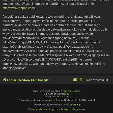
jego pomocą. Więcej informacji o phpBB można znaleźć na stronie
https://www.phpbb.com/
.
Akceptujesz zakaz publikowania wypowiedzi o charakterze obraźliwym,
oszczerczym, propagującym treści niezgodne z polskim prawem lub
naruszającym cudze prawa autorskie i dobra osobiste. Naruszenie tego
zakazu może skutkować dla ciebie całkowitym zablokowaniem dostępu do tej
witryny, a twój dostawca internetu zostanie powiadomiony o twoim
niewłaściwym zachowaniu. Wyrażasz zgodę na to, że „Discord:
https://discord.gg/g8M4pW7AHS” może w każdej chwili usunąć, zmienić,
przenieść lub zamknąć każdy twój temat, post. Wyrażasz zgodę na
zapisywanie wszystkich podanych przez ciebie informacji w naszej bazie
danych. Informacje te nie będą przekazywane nikomu bez twojej zgody, ale ani
„Discord: https://discord.gg/g8M4pW7AHS”, ani phpBB nie ponosi
odpowiedzialności za włamania do witryny, podczas których może dojść do
kradzieży danych.
Forum Speedway Club Manager
Strefa czasowa
UTC
lucid_lime style created by
Melvin García
Co-Author:
MannixMD
Style Version: 1.2.5
Technologię dostarcza
phpBB
® Forum Software © phpBB Limited
Polski pakiet językowy dostarcza
phpBB.pl
Zasady ochrony danych osobowych
|
Regulamin