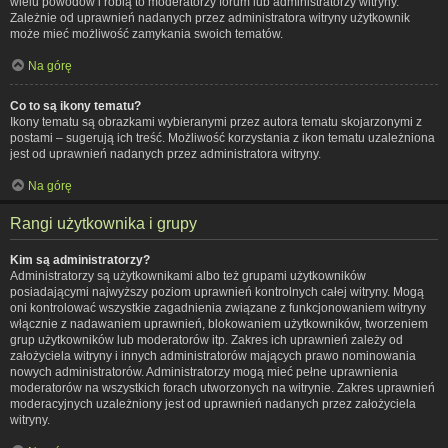
wielu powodów i robią to moderatorzy forum lub administratorzy witryny.
Zależnie od uprawnień nadanych przez administratora witryny użytkownik
może mieć możliwość zamykania swoich tematów.
Na górę
Co to są ikony tematu?
Ikony tematu są obrazkami wybieranymi przez autora tematu skojarzonymi z
postami – sugerują ich treść. Możliwość korzystania z ikon tematu uzależniona
jest od uprawnień nadanych przez administratora witryny.
Na górę
Rangi użytkownika i grupy
Kim są administratorzy?
Administratorzy są użytkownikami albo też grupami użytkowników
posiadającymi najwyższy poziom uprawnień kontrolnych całej witryny. Mogą
oni kontrolować wszystkie zagadnienia związane z funkcjonowaniem witryny
włącznie z nadawaniem uprawnień, blokowaniem użytkowników, tworzeniem
grup użytkowników lub moderatorów itp. Zakres ich uprawnień zależy od
założyciela witryny i innych administratorów mających prawo nominowania
nowych administratorów. Administratorzy mogą mieć pełne uprawnienia
moderatorów na wszystkich forach utworzonych na witrynie. Zakres uprawnień
moderacyjnych uzależniony jest od uprawnień nadanych przez założyciela
witryny.