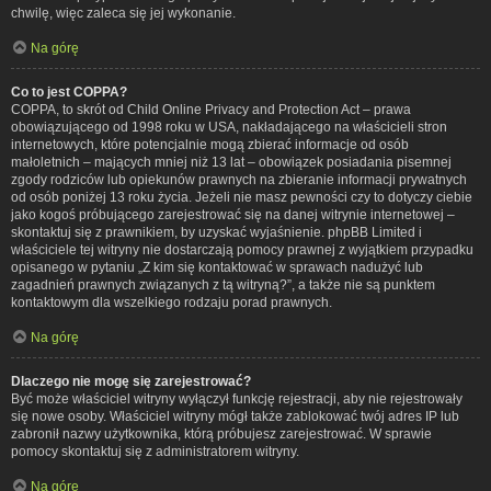
chwilę, więc zaleca się jej wykonanie.
Na górę
Co to jest COPPA?
COPPA, to skrót od Child Online Privacy and Protection Act – prawa
obowiązującego od 1998 roku w USA, nakładającego na właścicieli stron
internetowych, które potencjalnie mogą zbierać informacje od osób
małoletnich – mających mniej niż 13 lat – obowiązek posiadania pisemnej
zgody rodziców lub opiekunów prawnych na zbieranie informacji prywatnych
od osób poniżej 13 roku życia. Jeżeli nie masz pewności czy to dotyczy ciebie
jako kogoś próbującego zarejestrować się na danej witrynie internetowej –
skontaktuj się z prawnikiem, by uzyskać wyjaśnienie. phpBB Limited i
właściciele tej witryny nie dostarczają pomocy prawnej z wyjątkiem przypadku
opisanego w pytaniu „Z kim się kontaktować w sprawach nadużyć lub
zagadnień prawnych związanych z tą witryną?”, a także nie są punktem
kontaktowym dla wszelkiego rodzaju porad prawnych.
Na górę
Dlaczego nie mogę się zarejestrować?
Być może właściciel witryny wyłączył funkcję rejestracji, aby nie rejestrowały
się nowe osoby. Właściciel witryny mógł także zablokować twój adres IP lub
zabronił nazwy użytkownika, którą próbujesz zarejestrować. W sprawie
pomocy skontaktuj się z administratorem witryny.
Na górę