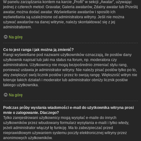
W panelu zarządzania kontem na karcie „Profil” w sekcji „Awatar”, używając
jednej z czterech metod: Gravatar, Galeria awatarów, Zdalny awatar lub Prześlij
awatar, można dodać awatar. Wyświetlanie awatarów i sposób ich
wyświetlania są uzależnione od administratora witryny. Jeśli nie można
używać awatarów na danej witrynie, należy skontaktować się z jej
administratorem.
Na górę
Co to jest ranga i jak można ją zmienić?
Rangi wyświetlane pod nazwami użytkowników oznaczają, ile postów dany
użytkownik napisał lub jaki ma status na forum, np. moderatora czy
administratora. Użytkownicy nie mogą bezpośrednio zmieniać stylu rang,
ponieważ ustawia je administrator witryny. Nie należy pisać postów tylko po to,
aby zwiększyć swój licznik postów i przez to swoją rangę. Większość witryn nie
toleruje takich działań i moderator lub administrator obniży licznik postów
takiego użytkownika.
Na górę
Podczas próby wysłania wiadomości e-mail do użytkownika witryna prosi
mnie o zalogowanie. Dlaczego?
Tylko zarejestrowani użytkownicy mogą wysyłać e-maile do innych
użytkowników przez wbudowany formularz wysyłania e-maili i tylko wtedy,
jeżeli administrator włączył tę funkcję. Ma to zabezpieczać przed
nieprawidłowym używaniem systemu poczty elektronicznej witryny przez
anonimowych użytkowników.