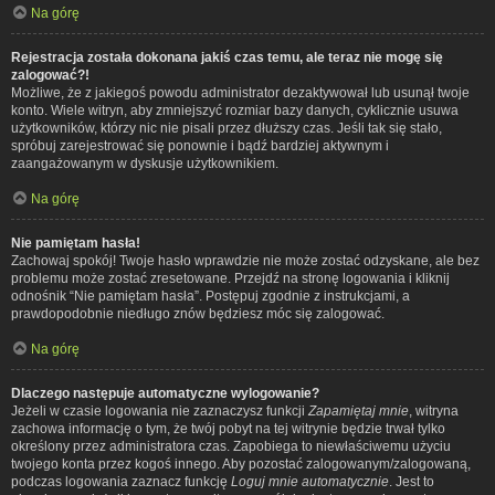
Na górę
Rejestracja została dokonana jakiś czas temu, ale teraz nie mogę się
zalogować?!
Możliwe, że z jakiegoś powodu administrator dezaktywował lub usunął twoje
konto. Wiele witryn, aby zmniejszyć rozmiar bazy danych, cyklicznie usuwa
użytkowników, którzy nic nie pisali przez dłuższy czas. Jeśli tak się stało,
spróbuj zarejestrować się ponownie i bądź bardziej aktywnym i
zaangażowanym w dyskusje użytkownikiem.
Na górę
Nie pamiętam hasła!
Zachowaj spokój! Twoje hasło wprawdzie nie może zostać odzyskane, ale bez
problemu może zostać zresetowane. Przejdź na stronę logowania i kliknij
odnośnik “Nie pamiętam hasła”. Postępuj zgodnie z instrukcjami, a
prawdopodobnie niedługo znów będziesz móc się zalogować.
Na górę
Dlaczego następuje automatyczne wylogowanie?
Jeżeli w czasie logowania nie zaznaczysz funkcji
Zapamiętaj mnie
, witryna
zachowa informację o tym, że twój pobyt na tej witrynie będzie trwał tylko
określony przez administratora czas. Zapobiega to niewłaściwemu użyciu
twojego konta przez kogoś innego. Aby pozostać zalogowanym/zalogowaną,
podczas logowania zaznacz funkcję
Loguj mnie automatycznie
. Jest to