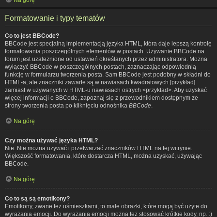
Formatowanie i typy tematów
Co to jest BBCode?
BBCode jest specjalną implementacją języka HTML, która daje lepszą kontrolę
formatowania poszczególnych elementów w postach. Używanie BBCode na
forum jest uzależnione od ustawień określanych przez administratora. Można
wyłączyć BBCode w poszczególnych postach, zaznaczając odpowiednią
funkcję w formularzu tworzenia posta. Sam BBCode jest podobny w składni do
HTML-a, ale znaczniki zawarte są w nawiasach kwadratowych [przykład]
zamiast w używanych w HTML-u nawiasach ostrych <przykład>. Aby uzyskać
więcej informacji o BBCode, zapoznaj się z przewodnikiem dostępnym ze
strony tworzenia posta po kliknięciu odnośnika
BBCode
.
Na górę
Czy można używać języka HTML?
Nie. Nie można używać i przetwarzać znaczników HTML na tej witrynie.
Większość formatowania, które dostarcza HTML, można uzyskać, używając
BBCode.
Na górę
Co to są są emotikony?
Emotikony, zwane też uśmieszkami, to małe obrazki, które mogą być użyte do
wyrażania emocji. Do wyrażania emocji można też stosować krótkie kody, np. :)