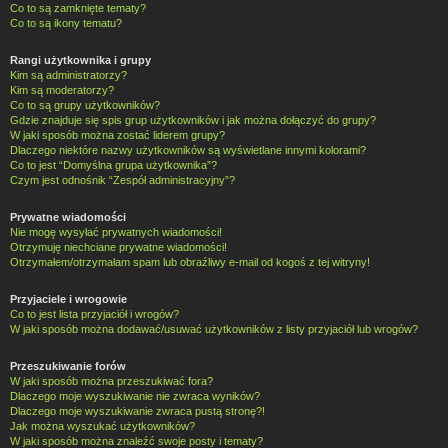
Co to są zamknięte tematy?
Co to są ikony tematu?
Rangi użytkownika i grupy
Kim są administratorzy?
Kim są moderatorzy?
Co to są grupy użytkowników?
Gdzie znajduje się spis grup użytkowników i jak można dołączyć do grupy?
W jaki sposób można zostać liderem grupy?
Dlaczego niektóre nazwy użytkowników są wyświetlane innymi kolorami?
Co to jest “Domyślna grupa użytkownika”?
Czym jest odnośnik “Zespół administracyjny”?
Prywatne wiadomości
Nie mogę wysyłać prywatnych wiadomości!
Otrzymuję niechciane prywatne wiadomości!
Otrzymałem/otrzymałam spam lub obraźliwy e-mail od kogoś z tej witryny!
Przyjaciele i wrogowie
Co to jest lista przyjaciół i wrogów?
W jaki sposób można dodawać/usuwać użytkowników z listy przyjaciół lub wrogów?
Przeszukiwanie forów
W jaki sposób można przeszukiwać fora?
Dlaczego moje wyszukiwanie nie zwraca wyników?
Dlaczego moje wyszukiwanie zwraca pustą stronę?!
Jak można wyszukać użytkowników?
W jaki sposób można znaleźć swoje posty i tematy?