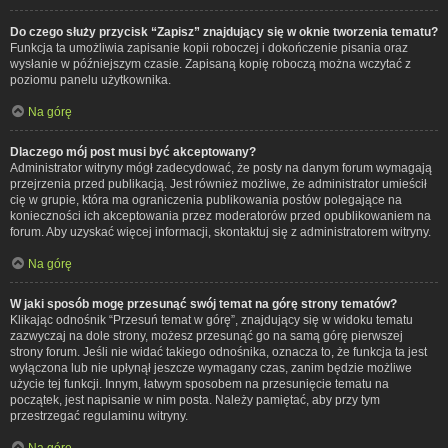
Do czego służy przycisk “Zapisz” znajdujący się w oknie tworzenia tematu?
Funkcja ta umożliwia zapisanie kopii roboczej i dokończenie pisania oraz
wysłanie w późniejszym czasie. Zapisaną kopię roboczą można wczytać z
poziomu panelu użytkownika.
Na górę
Dlaczego mój post musi być akceptowany?
Administrator witryny mógł zadecydować, że posty na danym forum wymagają
przejrzenia przed publikacją. Jest również możliwe, że administrator umieścił
cię w grupie, która ma ograniczenia publikowania postów polegające na
konieczności ich akceptowania przez moderatorów przed opublikowaniem na
forum. Aby uzyskać więcej informacji, skontaktuj się z administratorem witryny.
Na górę
W jaki sposób mogę przesunąć swój temat na górę strony tematów?
Klikając odnośnik “Przesuń temat w górę”, znajdujący się w widoku tematu
zazwyczaj na dole strony, możesz przesunąć go na samą górę pierwszej
strony forum. Jeśli nie widać takiego odnośnika, oznacza to, że funkcja ta jest
wyłączona lub nie upłynął jeszcze wymagany czas, zanim będzie możliwe
użycie tej funkcji. Innym, łatwym sposobem na przesunięcie tematu na
początek, jest napisanie w nim posta. Należy pamiętać, aby przy tym
przestrzegać regulaminu witryny.
Na górę