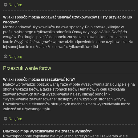
Na górę
W jaki sposób można dodawać/usuwać użytkowników z listy przyjaciół lub
wrogów?
Można dodawać użytkowników na dwa sposoby. Po pierwsze, klikając w
profilu wybranego użytkownika odnośnik
Dodaj do przyjaciół
lub
Dodaj do
wrogów
. Po drugie, przejść do panelu zarządzania swoim kontem i tam na
karcie
Przyjaciele i wrogowie
wprowadzić odpowiednie dane użytkownika. Na
tej samej karcie można także usuwać użytkowników z list.
Na górę
Przeszukiwanie forów
W jaki sposób można przeszukiwać fora?
Należy wprowadzić poszukiwaną frazę w pole wyszukiwania znajdujące się na
stronie wykazu forów, a także stronach forów i tematów. W celu uzyskania
zaawansowanych funkcji wyszukiwania należy kliknąć odnośnik
“Wyszukiwanie zaawansowane” dostępny na wszystkich stronach witryny.
Rozmieszczenie elementów sterujących mechanizmem wyszukiwania może
zależeć od używanego stylu.
Na górę
Dlaczego moje wyszukiwanie nie zwraca wyników?
Prawdopodobnie zapytanie nie było jasno sprecyzowane i zawierało wiele