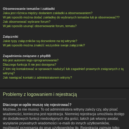
Obserwowanie tematów i zakładki
Jaka jest różnica między dodaniem zakładki a obserwowaniem?
W jaki sposób można dodać zakładkę do wybranych tematów lub je obserwować??
Jak obserwować wybrane forum?
W jaki sposób usunąć obserwowanie forum, tematu?
Załączniki
Jakie typy załączników są dozwolone na tej witrynie?
W jaki sposób można znaleźć wszystkie swoje załączniki?
Zagadnienia związane z phpBB
Kto jest autorem tego oprogramowania?
Dlaczego funkcja X nie jest dostępna?
Z kim się kontaktować w sprawach nadużyć lub zagadnień prawnych związanych z tą
witryną?
Jak nawiązać kontakt z administratorem witryny?
Problemy z logowaniem i rejestracją
Dlaczego w ogóle muszę się rejestrować?
Możliwe, że nie musisz. To od administratora witryny zależy czy, aby pisać
wiadomości, konieczna jest rejestracja. Niemniej rejestracja umożliwia dostęp
do dodatkowych funkcji niedostępnych dla gości, takich jak własny awatar,
wysyłanie prywatnych wiadomości i e-maili do innych użytkowników,
możliwość przypisania do grup użytkowników itp. Rejestracja zajmuje tylko