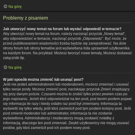
Na górę
Problemy z pisaniem
Jak utworzyć nowy temat na forum lub wysłać odpowiedź w temacie?
Aby utworzyć nowy temat na forum, należy nacisnąć przycisk „Nowy temat”,
aby odpowiedzieć w temacie, nacisnąć przycisk „Odpowiedz”. Być może, że
przed publikowaniem wiadomości trzeba będzie się zarejestrować. Na dole
strony forum lub strony tematów jest wyświetlana lista uprawnień użytkownika
na każdym forum. Na przykład: Możesz tworzyć nowe tematy, Możesz dodawać
załączniki itp.
Na górę
W jaki sposób można zmienić lub usunąć post?
Jeśli nie jesteś administratorem lub moderatorem, możesz zmieniać i usuwać
tylko swoje posty. Możesz zmienić post, naciskając przycisk
Zmień
znajdujący
się przy danym poście. Czasami można to zrobić tylko przez pewien czas po
jego napisaniu. Jeżeli ktoś odpowiedział na ten post, pod twoim postem pojawi
się informacja ile razy i kiedy ostatni raz post był zmieniany. Informacja ta
wyświetli się tylko wtedy, jeśli ktoś zamieścił pod tym postem kolejny post. Jeśli
post zmienił moderator lub administrator, informacja ta nie zostanie
wyświetlona. Administratorzy i moderatorzy mogą zostawić notatkę z
informacją, dlaczego ten post zmieniali. Zwykli użytkownicy nie mogą usuwać
postów, gdy ktoś zamieścił pod ich postem nowy post.