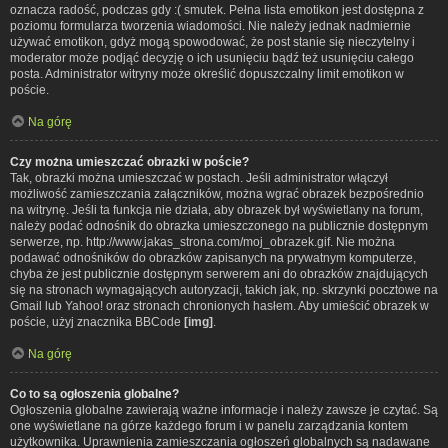
oznacza radość, podczas gdy :( smutek. Pełna lista emotikon jest dostępna z
poziomu formularza tworzenia wiadomości. Nie należy jednak nadmiernie
używać emotikon, gdyż mogą spowodować, że post stanie się nieczytelny i
moderator może podjąć decyzję o ich usunięciu bądź też usunięciu całego
posta. Administrator witryny może określić dopuszczalny limit emotikon w
poście.
Na górę
Czy można umieszczać obrazki w poście?
Tak, obrazki można umieszczać w postach. Jeśli administrator włączył
możliwość zamieszczania załączników, można wgrać obrazek bezpośrednio
na witrynę. Jeśli ta funkcja nie działa, aby obrazek był wyświetlany na forum,
należy podać odnośnik do obrazka umieszczonego na publicznie dostępnym
serwerze, np. http://www.jakas_strona.com/moj_obrazek.gif. Nie można
podawać odnośników do obrazków zapisanych na prywatnym komputerze,
chyba że jest publicznie dostępnym serwerem ani do obrazków znajdujących
się na stronach wymagających autoryzacji, takich jak, np. skrzynki pocztowe na
Gmail lub Yahoo! oraz stronach chronionych hasłem. Aby umieścić obrazek w
poście, użyj znacznika BBCode
[img]
.
Na górę
Co to są ogłoszenia globalne?
Ogłoszenia globalne zawierają ważne informacje i należy zawsze je czytać. Są
one wyświetlane na górze każdego forum i w panelu zarządzania kontem
użytkownika. Uprawnienia zamieszczania ogłoszeń globalnych są nadawane