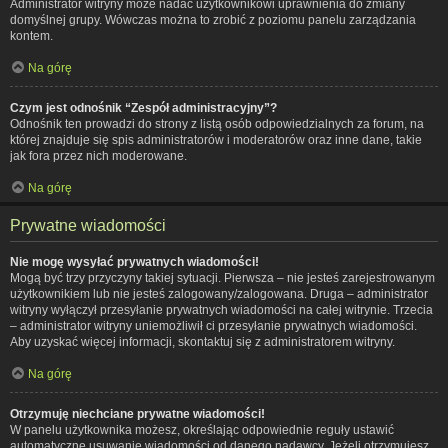
Administrator witryny może nadać użytkownikowi uprawnienia do zmiany
domyślnej grupy. Wówczas można to zrobić z poziomu panelu zarządzania
kontem.
Na górę
Czym jest odnośnik “Zespół administracyjny”?
Odnośnik ten prowadzi do strony z listą osób odpowiedzialnych za forum, na
której znajduje się spis administratorów i moderatorów oraz inne dane, takie
jak fora przez nich moderowane.
Na górę
Prywatne wiadomości
Nie mogę wysyłać prywatnych wiadomości!
Mogą być trzy przyczyny takiej sytuacji. Pierwsza – nie jesteś zarejestrowanym
użytkownikiem lub nie jesteś zalogowany/zalogowana. Druga – administrator
witryny wyłączył przesyłanie prywatnych wiadomości na całej witrynie. Trzecia
– administrator witryny uniemożliwił ci przesyłanie prywatnych wiadomości.
Aby uzyskać więcej informacji, skontaktuj się z administratorem witryny.
Na górę
Otrzymuję niechciane prywatne wiadomości!
W panelu użytkownika możesz, określając odpowiednie reguły ustawić
automatyczne usuwanie wiadomości od danego nadawcy. Jeżeli otrzymujesz