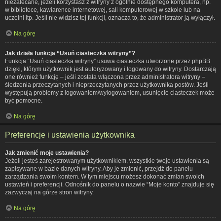
niezalecane, jeżeli korzystasz z witryny z ogólnie dostępnego komputera, np.
w bibliotece, kawiarence internetowej, sali komputerowej w szkole lub na
uczelni itp. Jeśli nie widzisz tej funkcji, oznacza to, że administrator ją wyłączył.
Na górę
Jak działa funkcja “Usuń ciasteczka witryny”?
Funkcja “Usuń ciasteczka witryny” usuwa ciasteczka utworzone przez phpBB
dzięki, którym użytkownik jest autoryzowany i logowany do witryny. Dostarczają
one również funkcję – jeśli została włączona przez administratora witryny –
śledzenia przeczytanych i nieprzeczytanych przez użytkownika postów. Jeśli
występują problemy z logowaniem/wylogowaniem, usunięcie ciasteczek może
być pomocne.
Na górę
Preferencje i ustawienia użytkownika
Jak zmienić moje ustawienia?
Jeżeli jesteś zarejestrowanym użytkownikiem, wszystkie twoje ustawienia są
zapisywane w bazie danych witryny. Aby je zmienić, przejdź do panelu
zarządzania swoim kontem. W tym miejscu możesz dokonać zmian swoich
ustawień i preferencji. Odnośnik do panelu o nazwie “Moje konto” znajduje się
zazwyczaj na górze stron witryny.
Na górę