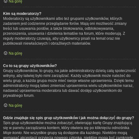
Na górę
Kim są moderatorzy?
Moderatorzy są użytkownikami albo też grupami użytkowników, których
zadaniem jest codzienne przeglądanie forów. Mają oni możliwość zmiany
treści lub usuwania postów, a także blokowania, odblokowywania,
przenoszenia, usuwania i dzielenia tematów na forum, które moderują. Z
reguły moderatorzy czuwają, aby użytkownicy pisali na temat oraz nie
publikowali niewłaściwych i obraźliwych materiałów.
Na górę
Co to są grupy użytkowników?
Grupy użytkowników, to grupy, na jakie administratorzy dzielą całą społeczność
witryny, aby łatwiej było nimi zarządzać. Każdy użytkownik może należeć do
wielu grup, a każda grupa może mieć swoje własne uprawnienia. Dzięki temu
administratorzy mogą łatwo zmieniać uprawnienia wielu użytkowników naraz,
nadawać uprawnienia moderatora lub dawać dostęp użytkownikom do
prywatnego forum.
Na górę
Gdzie znajduje się spis grup użytkowników i jak można dołączyć do grupy?
Spis grup użytkowników można zobaczyć, otwierając kartę
Grupy
znajdującą
się w panelu zarządzania kontem, który otwiera się po kliknięciu odnośnika
Moje konto
. Nie wszystkie grupy są dostępne dla każdego. Niektóre mogą
wymagać akceptacji przyjęcia nowego członka, niektóre mogą być zamknięte,