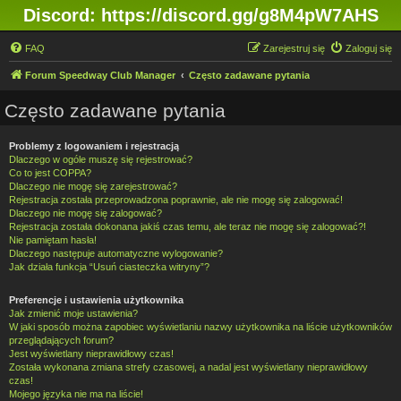
Discord: https://discord.gg/g8M4pW7AHS
FAQ
Zarejestruj się
Zaloguj się
Forum Speedway Club Manager
Często zadawane pytania
Często zadawane pytania
Problemy z logowaniem i rejestracją
Dlaczego w ogóle muszę się rejestrować?
Co to jest COPPA?
Dlaczego nie mogę się zarejestrować?
Rejestracja została przeprowadzona poprawnie, ale nie mogę się zalogować!
Dlaczego nie mogę się zalogować?
Rejestracja została dokonana jakiś czas temu, ale teraz nie mogę się zalogować?!
Nie pamiętam hasła!
Dlaczego następuje automatyczne wylogowanie?
Jak działa funkcja “Usuń ciasteczka witryny”?
Preferencje i ustawienia użytkownika
Jak zmienić moje ustawienia?
W jaki sposób można zapobiec wyświetlaniu nazwy użytkownika na liście użytkowników
przeglądających forum?
Jest wyświetlany nieprawidłowy czas!
Została wykonana zmiana strefy czasowej, a nadal jest wyświetlany nieprawidłowy
czas!
Mojego języka nie ma na liście!