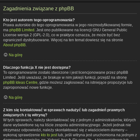
Zagadnienia związane z phpBB
Kto jest autorem tego oprogramowania?
Prawa autorskie do tego oprogramowania w jego niezmodyfikowanej formie,
ma
phpBB Limited
. Jest ono publikowane na licencji GNU General Public
License wersja 2 (GPL-2.0), co w praktyce oznacza, że może być bez
ograniczeń dystrybuowane. Więcej na ten temat dowiesz się na stronie
About phpBB
.
Na górę
Dlaczego funkcja X nie jest dostępna?
To oprogramowanie zostało stworzone i jest licencjonowane przez phpBB
Limited. Jeśli uważasz, że brakuje w nim jakiejś funkcji, przejdź na stronę
phpBB Ideas Centre
, gdzie możesz zagłosować na istniejące propozycje lub
zaproponować nowe funkcje.
Na górę
Z kim się kontaktować w sprawach nadużyć lub zagadnień prawnych
związanych z tą witryną?
W tych sprawach, należy skontaktować się z jednym z administratorów, których
dane wyświetlone są na liście zespołu administracyjnego. Jeżeli jednak nie
otrzymasz odpowiedzi, należy skontaktować się z właścicielem domeny –
wykonaj sprawdzenie
kto to jest
lub, jeśli witryna jest uruchomiona na jednym z
darmowych serwisów, np. Yahoo!, free.fr, f2s.com, itp., z kierownictwem lub