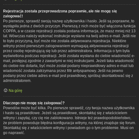
Rejestracja została przeprowadzona poprawnie, ale nie mogę się
zalogować!
Po pierwsze, sprawdź swoją nazwę użytkownika i hasło. Jeśli są poprawne, to
wystąpiła jedna z dwóch przyczyn. Pierwszą z nich może być włączona funkcja
COPPA, a w czasie rejestracji została podana informacja, że masz mniej niż 13
lat. Wówczas należy wykonać instrukcje wysłane na twój adres e-mail. Jeśli nie
to było przyczyną, być może nie została aktywowana rejestracja. Niektóre
witryny przed pierwszym zalogowaniem wymagają aktywowania rejestracji
przez osobę rejestrującą się lub przez administratora. Informacja o tym była
wyświetlona podczas rejestracji. Jeśli została wysłana do ciebie wiadomość e-
mail, postępuj zgodnie z zawartymi w niej instrukcjami. Jeżeli taka wiadomość
do ciebie nie dotarła, być może został podany nieprawidłowy adres e-mail lub
wiadomość została zatrzymana przez filtr antyspamowy. Jeśli na pewno
podany przez ciebie adres e-mail jest prawidłowy, spróbuj skontaktować się z
administratorem.
Na górę
Dlaczego nie mogę się zalogować?
Powodów może być kilka. Po pierwsze sprawdź, czy twoja nazwa użytkownika
i hasło są prawidłowe. Jeżeli są prawidłowe, skontaktuj się z właścicielem
witryny i zapytaj, czy cię nie zablokowano. Istnieje też prawdopodobieństwo,
że problem powoduje błędna konfiguracja witryny, na której znajduje się forum.
Skontaktuj się z właścicielem witryny i powiadom go o tym problemie. Musi on
go naprawić.