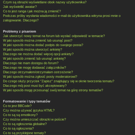
Czym są obrazki wyświetlane obok nazwy użytkownika?
Jak wyświetlić awatar?
Co to jest ranga i jak można ją zmienić?
Podczas próby wysłania wiadomości e-mail do użytkownika witryna prosi mnie o
zalogowanie. Dlaczego?
Problemy z pisaniem
Jak utworzyć nowy temat na forum lub wysłać odpowiedź w temacie?
W jaki sposób można zmienić lub usunąć post?
W jaki sposób można dodać podpis do swojego posta?
W jaki sposób można utworzyć ankietę?
Dlaczego nie można dodać więcej opcji ankiety?
W jaki sposób zmienić lub usunąć ankietę?
Dlaczego nie mam dostępu do forum?
Dlaczego nie mogę dodawać załączników?
Dlaczego otrzymałem/otrzymałam ostrzeżenie?
W jaki sposób można zgłosić posty moderatorowi?
Do czego służy przycisk “Zapisz” znajdujący się w oknie tworzenia tematu?
Dlaczego mój post musi być akceptowany?
W jaki sposób mogę przesunąć swój temat na górę strony tematów?
Formatowanie i typy tematów
Co to jest BBCode?
Czy można używać języka HTML?
Co to są są emotikony?
Czy można umieszczać obrazki w poście?
Co to są ogłoszenia globalne?
Co to są ogłoszenia?
Co to są przyklejone tematy?