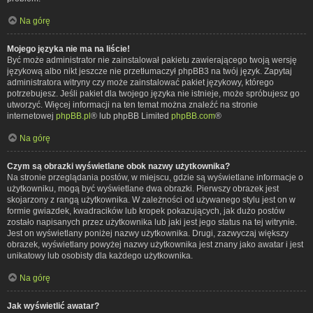
Na górę
Mojego języka nie ma na liście!
Być może administrator nie zainstalował pakietu zawierającego twoją wersję
językową albo nikt jeszcze nie przetłumaczył phpBB3 na twój język. Zapytaj
administratora witryny czy może zainstalować pakiet językowy, którego
potrzebujesz. Jeśli pakiet dla twojego języka nie istnieje, może spróbujesz go
utworzyć. Więcej informacji na ten temat można znaleźć na stronie
internetowej
phpBB.pl
® lub phpBB Limited
phpBB.com
®
Na górę
Czym są obrazki wyświetlane obok nazwy użytkownika?
Na stronie przeglądania postów, w miejscu, gdzie są wyświetlane informacje o
użytkowniku, mogą być wyświetlane dwa obrazki. Pierwszy obrazek jest
skojarzony z rangą użytkownika. W zależności od używanego stylu jest on w
formie gwiazdek, kwadracików lub kropek pokazujących, jak dużo postów
zostało napisanych przez użytkownika lub jaki jest jego status na tej witrynie.
Jest on wyświetlany poniżej nazwy użytkownika. Drugi, zazwyczaj większy
obrazek, wyświetlany powyżej nazwy użytkownika jest znany jako awatar i jest
unikatowy lub osobisty dla każdego użytkownika.
Na górę
Jak wyświetlić awatar?