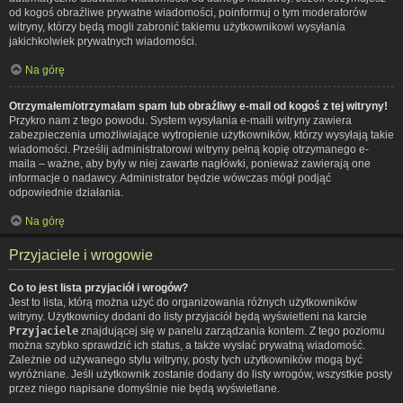
od kogoś obraźliwe prywatne wiadomości, poinformuj o tym moderatorów
witryny, którzy będą mogli zabronić takiemu użytkownikowi wysyłania
jakichkolwiek prywatnych wiadomości.
Na górę
Otrzymałem/otrzymałam spam lub obraźliwy e-mail od kogoś z tej witryny!
Przykro nam z tego powodu. System wysyłania e-maili witryny zawiera
zabezpieczenia umożliwiające wytropienie użytkowników, którzy wysyłają takie
wiadomości. Prześlij administratorowi witryny pełną kopię otrzymanego e-
maila – ważne, aby były w niej zawarte nagłówki, ponieważ zawierają one
informacje o nadawcy. Administrator będzie wówczas mógł podjąć
odpowiednie działania.
Na górę
Przyjaciele i wrogowie
Co to jest lista przyjaciół i wrogów?
Jest to lista, którą można użyć do organizowania różnych użytkowników
witryny. Użytkownicy dodani do listy przyjaciół będą wyświetleni na karcie
Przyjaciele
znajdującej się w panelu zarządzania kontem. Z tego poziomu
można szybko sprawdzić ich status, a także wysłać prywatną wiadomość.
Zależnie od używanego stylu witryny, posty tych użytkowników mogą być
wyróżniane. Jeśli użytkownik zostanie dodany do listy wrogów, wszystkie posty
przez niego napisane domyślnie nie będą wyświetlane.