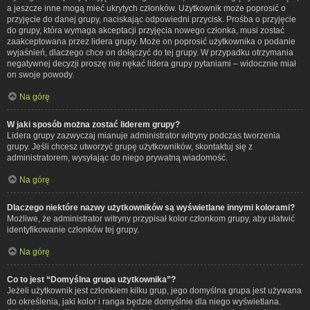
a jeszcze inne mogą mieć ukrytych członków. Użytkownik może poprosić o
przyjęcie do danej grupy, naciskając odpowiedni przycisk. Prośba o przyjęcie
do grupy, która wymaga akceptacji przyjęcia nowego członka, musi zostać
zaakceptowana przez lidera grupy. Może on poprosić użytkownika o podanie
wyjaśnień, dlaczego chce on dołączyć do tej grupy. W przypadku otrzymania
negatywnej decyzji proszę nie nękać lidera grupy pytaniami – widocznie miał
on swoje powody.
Na górę
W jaki sposób można zostać liderem grupy?
Lidera grupy zazwyczaj mianuje administrator witryny podczas tworzenia
grupy. Jeśli chcesz utworzyć grupę użytkowników, skontaktuj się z
administratorem, wysyłając do niego prywatną wiadomość.
Na górę
Dlaczego niektóre nazwy użytkowników są wyświetlane innymi kolorami?
Możliwe, że administrator witryny przypisał kolor członkom grupy, aby ułatwić
identyfikowanie członków tej grupy.
Na górę
Co to jest “Domyślna grupa użytkownika”?
Jeżeli użytkownik jest członkiem kilku grup, jego domyślna grupa jest używana
do określenia, jaki kolor i ranga będzie domyślnie dla niego wyświetlana.