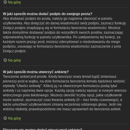
Na górę
W jaki sposób można dodać podpis do swojego posta?
Aby dodawać podpis do posta, należy go najpierw utworzyć w panelu
użytkownika. Aby dołączyć do danej wiadomości swój podpis, zaznacz funkcję
Dołącz podpis
znajdującą się w formularzu tworzenia wiadomości. Możesz
także domyślnie dodawać podpis do wszystkich swoich postów, zaznaczając
odpowiednią funkcję w panelu użytkownika. Po uaktywnieniu tej funkcji, za
każdym razem pisząc post, możesz zdecydować o niedodawaniu do niego
podpisu, usuwając w formularzu tworzenia wiadomości zaznaczenie z pola
Dołącz podpis
.
Na górę
W jaki sposób można utworzyć ankietę?
Tworzenie ankiet jest proste. Kiedy tworzysz nowy temat bądź zmieniasz
pierwszy post w wątku, na dole formularza tworzenia tematu będziesz widzieć
etykietę “Utwórz ankietę”. Kliknij ją i w otworzonym formularzu podaj tytuł
ankiety i co najmniej dwie opcje. Każdą opcję należy wpisać w nowym wierszu
widocznego pola tekstowego. Możesz określić liczbę opcji, jakie użytkownik
może wybrać, wyznaczyć czas trwania ankiety (0 – bez limitu czasowego), a
także umożliwić użytkownikom zmianę wcześniej oddanego głosu. Jeśli nie
widzisz etykiety, prawdopodobnie nie masz uprawnień do tworzenia ankiet.
Na górę
Dlaczego nie można dodać więcej opcji ankiety?