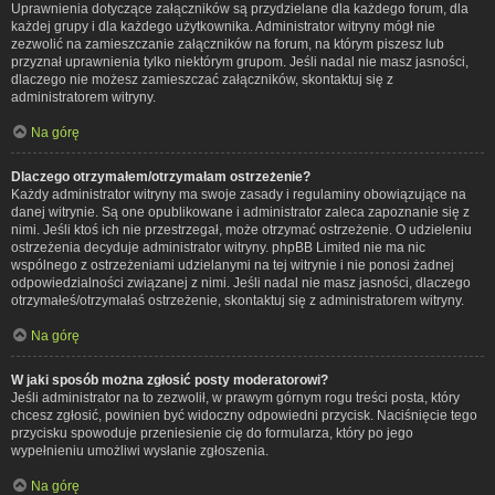
Uprawnienia dotyczące załączników są przydzielane dla każdego forum, dla
każdej grupy i dla każdego użytkownika. Administrator witryny mógł nie
zezwolić na zamieszczanie załączników na forum, na którym piszesz lub
przyznał uprawnienia tylko niektórym grupom. Jeśli nadal nie masz jasności,
dlaczego nie możesz zamieszczać załączników, skontaktuj się z
administratorem witryny.
Na górę
Dlaczego otrzymałem/otrzymałam ostrzeżenie?
Każdy administrator witryny ma swoje zasady i regulaminy obowiązujące na
danej witrynie. Są one opublikowane i administrator zaleca zapoznanie się z
nimi. Jeśli ktoś ich nie przestrzegał, może otrzymać ostrzeżenie. O udzieleniu
ostrzeżenia decyduje administrator witryny. phpBB Limited nie ma nic
wspólnego z ostrzeżeniami udzielanymi na tej witrynie i nie ponosi żadnej
odpowiedzialności związanej z nimi. Jeśli nadal nie masz jasności, dlaczego
otrzymałeś/otrzymałaś ostrzeżenie, skontaktuj się z administratorem witryny.
Na górę
W jaki sposób można zgłosić posty moderatorowi?
Jeśli administrator na to zezwolił, w prawym górnym rogu treści posta, który
chcesz zgłosić, powinien być widoczny odpowiedni przycisk. Naciśnięcie tego
przycisku spowoduje przeniesienie cię do formularza, który po jego
wypełnieniu umożliwi wysłanie zgłoszenia.
Na górę