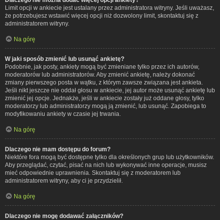
Limit opcji w ankiecie jest ustalany przez administratora witryny. Jeśli uważasz,
że potrzebujesz wstawić więcej opcji niż dozwolony limit, skontaktuj się z
administratorem witryny.
Na górę
W jaki sposób zmienić lub usunąć ankietę?
Podobnie, jak posty, ankiety mogą być zmieniane tylko przez ich autorów,
moderatorów lub administratorów. Aby zmienić ankietę, należy dokonać
zmiany pierwszego posta w wątku, z którym zawsze związana jest ankieta.
Jeśli nikt jeszcze nie oddał głosu w ankiecie, jej autor może usunąć ankietę lub
zmienić jej opcje. Jednakże, jeśli w ankiecie zostały już oddane głosy, tylko
moderatorzy lub administratorzy mogą ją zmienić, lub usunąć. Zapobiega to
modyfikowaniu ankiety w czasie jej trwania.
Na górę
Dlaczego nie mam dostępu do forum?
Niektóre fora mogą być dostępne tylko dla określonych grup lub użytkowników.
Aby przeglądać, czytać, pisać na nich lub wykonywać inne operacje, musisz
mieć odpowiednie uprawnienia. Skontaktuj się z moderatorem lub
administratorem witryny, aby ci je przydzielił.
Na górę
Dlaczego nie mogę dodawać załączników?