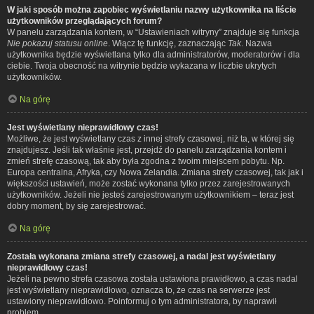
W jaki sposób można zapobiec wyświetlaniu nazwy użytkownika na liście
użytkowników przeglądających forum?
W panelu zarządzania kontem, w “Ustawieniach witryny” znajduje się funkcja
Nie pokazuj statusu online
. Włącz tę funkcję, zaznaczając
Tak
. Nazwa
użytkownika będzie wyświetlana tylko dla administratorów, moderatorów i dla
ciebie. Twoja obecność na witrynie będzie wykazana w liczbie ukrytych
użytkowników.
Na górę
Jest wyświetlany nieprawidłowy czas!
Możliwe, że jest wyświetlany czas z innej strefy czasowej, niż ta, w której się
znajdujesz. Jeśli tak właśnie jest, przejdź do panelu zarządzania kontem i
zmień strefę czasową, tak aby była zgodna z twoim miejscem pobytu. Np.
Europa centralna, Afryka, czy Nowa Zelandia. Zmiana strefy czasowej, tak jak i
większości ustawień, może zostać wykonana tylko przez zarejestrowanych
użytkowników. Jeżeli nie jesteś zarejestrowanym użytkownikiem – teraz jest
dobry moment, by się zarejestrować.
Na górę
Została wykonana zmiana strefy czasowej, a nadal jest wyświetlany
nieprawidłowy czas!
Jeżeli na pewno strefa czasowa została ustawiona prawidłowo, a czas nadal
jest wyświetlany nieprawidłowo, oznacza to, że czas na serwerze jest
ustawiony nieprawidłowo. Poinformuj o tym administratora, by naprawił
problem.