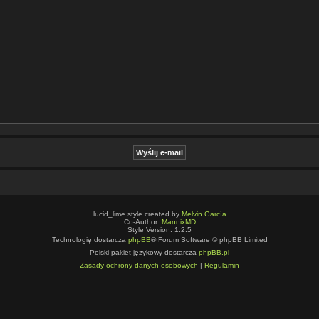
lucid_lime style created by
Melvin García
Co-Author:
MannixMD
Style Version: 1.2.5
Technologię dostarcza
phpBB
® Forum Software © phpBB Limited
Polski pakiet językowy dostarcza
phpBB.pl
Zasady ochrony danych osobowych
|
Regulamin