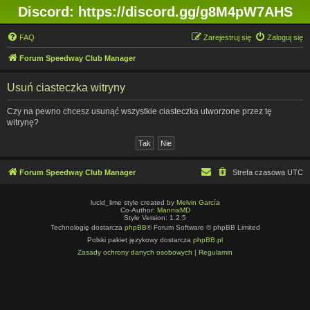
Discord: https://discord.gg/g8M4pW7AHS
FAQ
Zarejestruj się
Zaloguj się
Forum Speedway Club Manager
Usuń ciasteczka witryny
Czy na pewno chcesz usunąć wszystkie ciasteczka utworzone przez tę
witrynę?
Forum Speedway Club Manager
Strefa czasowa
UTC
lucid_lime style created by
Melvin García
Co-Author:
MannixMD
Style Version: 1.2.5
Technologię dostarcza
phpBB
® Forum Software © phpBB Limited
Polski pakiet językowy dostarcza
phpBB.pl
Zasady ochrony danych osobowych
|
Regulamin